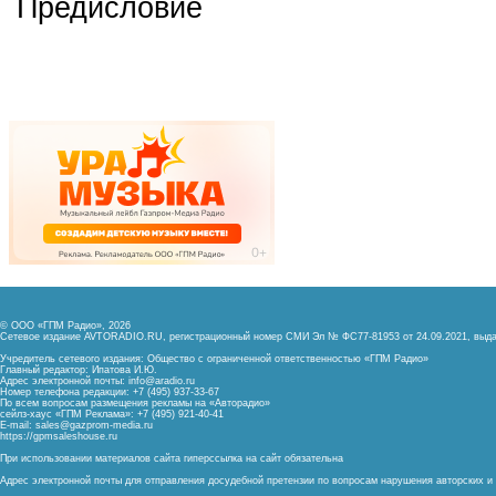
Предисловие
© ООО «ГПМ Радио», 2026
Сетевое издание AVTORADIO.RU, регистрационный номер
СМИ Эл № ФС77-81953 от 24.09.2021,
выда
Учредитель сетевого издания: Общество с ограниченной ответственностью «ГПМ Радио»
Главный редактор: Ипатова И.Ю.
Адрес электронной почты:
info@aradio.ru
Номер телефона редакции: +7 (495) 937-33-67
По всем вопросам размещения рекламы на «Авторадио»
сейлз-хаус «ГПМ Реклама»: +7 (495) 921-40-41
E-mail:
sales@gazprom-media.ru
https://gpmsaleshouse.ru
При использовании материалов сайта гиперссылка на сайт обязательна
Адрес электронной почты для отправления досудебной претензии по вопросам нарушения авторских 