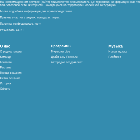
На информационном ресурсе (сайте) применяются рекомендательные технологии (информационные тех
пользователей сети «Интернет», находящихся на территории Российской Федерации)
Более подробная информация для правообладателей
Правила участия в акциях, конкурсах, играх
Политика конфиденциальности
Результаты СОУТ
О нас
Программы
Музыка
О радиостанции
Мурзилки Live
Новая музыка
Команда
Драйв-шоу Поехали
Плейлист
Контакты
Авторадио поздравляет
Реклама
Города вещания
Сетка вещания
История
Оферта