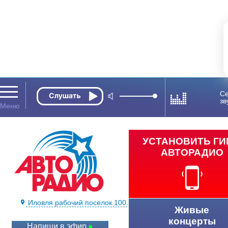
Се
зв
УСТАНОВИТЬ Г
АВТОРАДИО
Иловля рабочий поселок 100.8 FM
Живые
концерты
Напиши в эфир