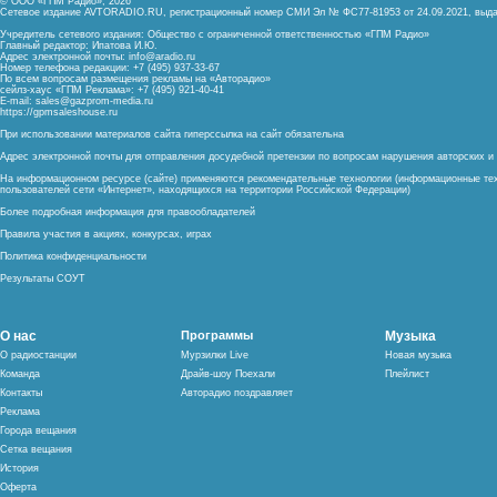
© ООО «ГПМ Радио», 2026
Сетевое издание AVTORADIO.RU, регистрационный номер
СМИ Эл № ФС77-81953 от 24.09.2021,
выда
Учредитель сетевого издания: Общество с ограниченной ответственностью «ГПМ Радио»
Главный редактор: Ипатова И.Ю.
Адрес электронной почты:
info@aradio.ru
Номер телефона редакции: +7 (495) 937-33-67
По всем вопросам размещения рекламы на «Авторадио»
сейлз-хаус «ГПМ Реклама»: +7 (495) 921-40-41
E-mail:
sales@gazprom-media.ru
https://gpmsaleshouse.ru
При использовании материалов сайта гиперссылка на сайт обязательна
Адрес электронной почты для отправления досудебной претензии по вопросам нарушения авторских 
На информационном ресурсе (сайте) применяются рекомендательные технологии (информационные тех
пользователей сети «Интернет», находящихся на территории Российской Федерации)
Более подробная информация для правообладателей
Правила участия в акциях, конкурсах, играх
Политика конфиденциальности
Результаты СОУТ
О нас
Программы
Музыка
О радиостанции
Мурзилки Live
Новая музыка
Команда
Драйв-шоу Поехали
Плейлист
Контакты
Авторадио поздравляет
Реклама
Города вещания
Сетка вещания
История
Оферта