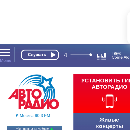
Titiyo
Come Alo
УСТАНОВИТЬ Г
АВТОРАДИО
Москва 90.3 FM
Живые
концерты
Напиши в эфир