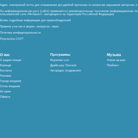
Адрес электронной почты для отправления досудебной претензии по вопросам нарушения авторских 
На информационном ресурсе (сайте) применяются рекомендательные технологии (информационные тех
пользователей сети «Интернет», находящихся на территории Российской Федерации)
Более подробная информация для правообладателей
Правила участия в акциях, конкурсах, играх
Политика конфиденциальности
Результаты СОУТ
О нас
Программы
Музыка
О радиостанции
Мурзилки Live
Новая музыка
Команда
Драйв-шоу Поехали
Плейлист
Контакты
Авторадио поздравляет
Реклама
Города вещания
Сетка вещания
История
Оферта