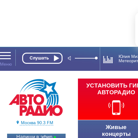
Юлия Ми
Метеори
УСТАНОВИТЬ Г
АВТОРАДИО
Москва 90.3 FM
Живые
концерты
Напиши в эфир