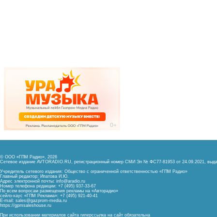
© ООО «ГПМ Радио», 2026
Сетевое издание AVTORADIO.RU, регистрационный номер
СМИ Эл № ФС77-81953 от 24.09.2021,
выда
Учредитель сетевого издания: Общество с ограниченной ответственностью «ГПМ Радио»
Главный редактор: Ипатова И.Ю.
Адрес электронной почты:
info@aradio.ru
Номер телефона редакции: +7 (495) 937-33-67
По всем вопросам размещения рекламы на «Авторадио»
сейлз-хаус «ГПМ Реклама»: +7 (495) 921-40-41
E-mail:
sales@gazprom-media.ru
https://gpmsaleshouse.ru
При использовании материалов сайта гиперссылка на сайт обязательна