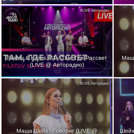
#LIVE Авторадио
Filatov & Karas, ST - Там, Где Рассвет
Маш
(LIVE @ Авторадио)
#LIVE Авторадио
Маша Шейх - Говорят (LIVE @
Шейх