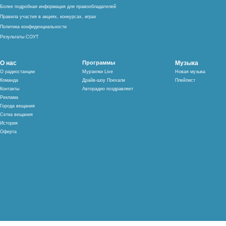
Более подробная информация для правообладателей
Правила участия в акциях, конкурсах, играх
Политика конфиденциальности
Результаты СОУТ
О нас
Программы
Музыка
О радиостанции
Мурзилки Live
Новая музыка
Команда
Драйв-шоу Поехали
Плейлист
Контакты
Авторадио поздравляет
Реклама
Города вещания
Сетка вещания
История
Оферта