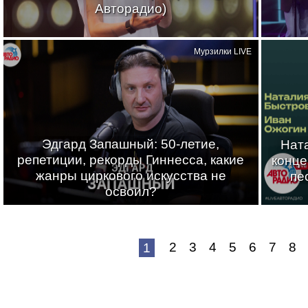
Авторадио)
Мурзилки LIVE
Эдгард Запашный: 50-летие,
Нат
репетиции, рекорды Гиннесса, какие
конце
жанры циркового искусства не
пе
освоил?
2
3
4
5
6
7
8
1