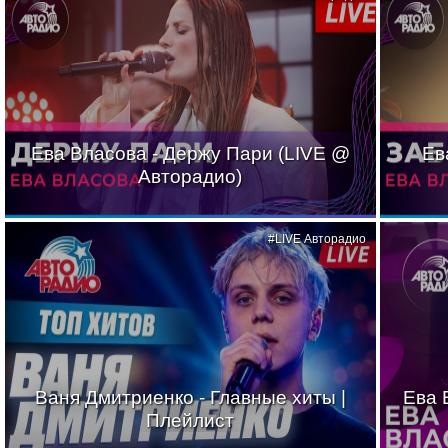
Ева Власова - Держу Пари (LIVE @
Ев
Авторадио)
#LIVE Авторадио
Ваня Дмитриенко - Главные хиты |
Ева 
Плейлист