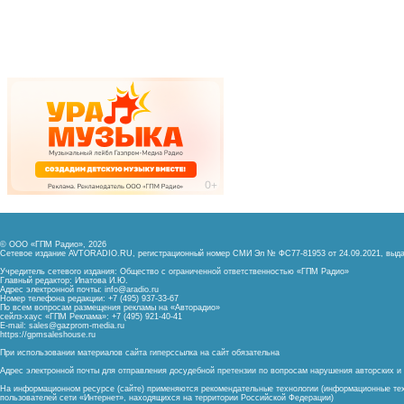
© ООО «ГПМ Радио», 2026
Сетевое издание AVTORADIO.RU, регистрационный номер
СМИ Эл № ФС77-81953 от 24.09.2021,
выда
Учредитель сетевого издания: Общество с ограниченной ответственностью «ГПМ Радио»
Главный редактор: Ипатова И.Ю.
Адрес электронной почты:
info@aradio.ru
Номер телефона редакции: +7 (495) 937-33-67
По всем вопросам размещения рекламы на «Авторадио»
сейлз-хаус «ГПМ Реклама»: +7 (495) 921-40-41
E-mail:
sales@gazprom-media.ru
https://gpmsaleshouse.ru
При использовании материалов сайта гиперссылка на сайт обязательна
Адрес электронной почты для отправления досудебной претензии по вопросам нарушения авторских 
На информационном ресурсе (сайте) применяются рекомендательные технологии (информационные тех
пользователей сети «Интернет», находящихся на территории Российской Федерации)