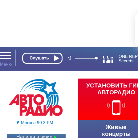
ONE REP
Secrets
УСТАНОВИТЬ Г
АВТОРАДИО
Москва 90.3 FM
Живые
концерты
Напиши в эфир