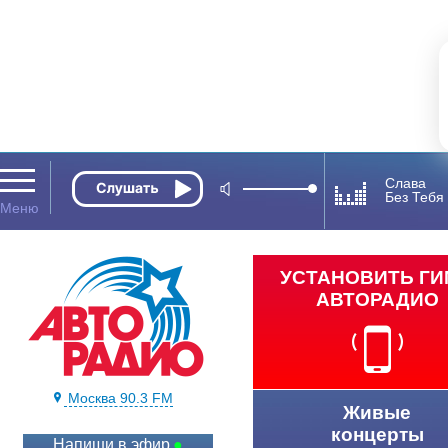
Слава
Без Тебя
УСТАНОВИТЬ Г
АВТОРАДИО
Москва 90.3 FM
Живые
концерты
Напиши в эфир