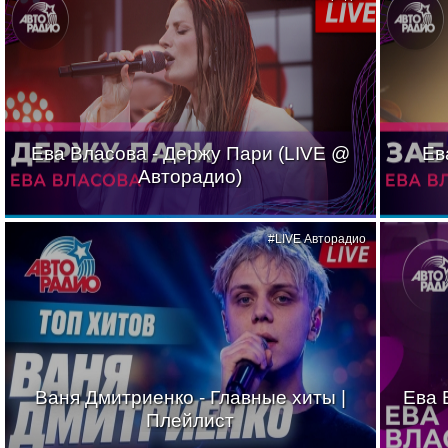
Ева Власова - Держу Пари (LIVE @
Ев
Авторадио)
#LIVE Авторадио
Ваня Дмитриенко - Главные хиты |
Ева 
Плейлист