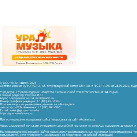
© ООО «ГПМ Радио», 2026
Сетевое издание AVTORADIO.RU, регистрационный номер
СМИ Эл № ФС77-81953 от 24.09.2021,
выда
Учредитель сетевого издания: Общество с ограниченной ответственностью «ГПМ Радио»
Главный редактор: Ипатова И.Ю.
Адрес электронной почты:
info@aradio.ru
Номер телефона редакции: +7 (495) 937-33-67
По всем вопросам размещения рекламы на «Авторадио»
сейлз-хаус «ГПМ Реклама»: +7 (495) 921-40-41
E-mail:
sales@gazprom-media.ru
https://gpmsaleshouse.ru
При использовании материалов сайта гиперссылка на сайт обязательна
Адрес электронной почты для отправления досудебной претензии по вопросам нарушения авторских 
На информационном ресурсе (сайте) применяются рекомендательные технологии (информационные тех
пользователей сети «Интернет», находящихся на территории Российской Федерации)