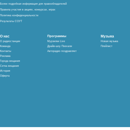
Более подробная информация для правообладателей
Правила участия в акциях, конкурсах, играх
Политика конфиденциальности
Результаты СОУТ
О нас
Программы
Музыка
О радиостанции
Мурзилки Live
Новая музыка
Команда
Драйв-шоу Поехали
Плейлист
Контакты
Авторадио поздравляет
Реклама
Города вещания
Сетка вещания
История
Оферта