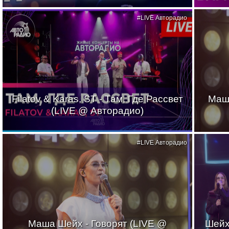
#LIVE Авторадио
Filatov & Karas, ST - Там, Где Рассвет
Маш
(LIVE @ Авторадио)
#LIVE Авторадио
Маша Шейх - Говорят (LIVE @
Шейх