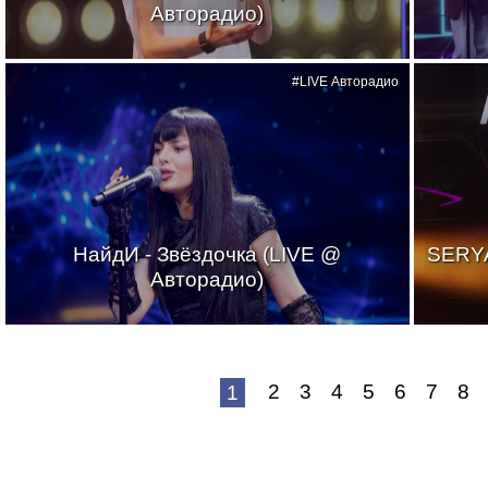
Авторадио)
#LIVE Авторадио
НайдИ - Звёздочка (LIVE @
SERYA
Авторадио)
2
3
4
5
6
7
8
1