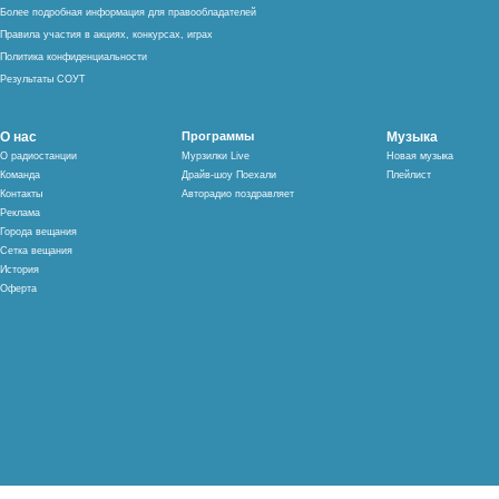
Более подробная информация для правообладателей
Правила участия в акциях, конкурсах, играх
Политика конфиденциальности
Результаты СОУТ
О нас
Программы
Музыка
О радиостанции
Мурзилки Live
Новая музыка
Команда
Драйв-шоу Поехали
Плейлист
Контакты
Авторадио поздравляет
Реклама
Города вещания
Сетка вещания
История
Оферта