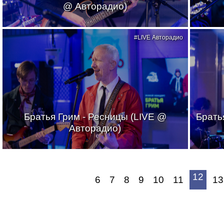
@ Авторадио)
#LIVE Авторадио
Братья Грим - Ресницы (LIVE @
Брать
Авторадио)
12
6
7
8
9
10
11
13