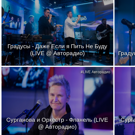
Градусы - Даже Если я Пить Не Буду
(LIVE @ Авторадио)
Граду
#LIVE Авторадио
Сурганова и Оркестр - Фланель (LIVE
Сурга
@ Авторадио)