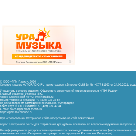
© ООО «ГПМ Радио», 2026
Сетевое издание AVTORADIO.RU, регистрационный номер
СМИ Эл № ФС77-81953 от 24.09.2021,
выда
Учредитель сетевого издания: Общество с ограниченной ответственностью «ГПМ Радио»
Главный редактор: Ипатова И.Ю.
Адрес электронной почты:
info@aradio.ru
Номер телефона редакции: +7 (495) 937-33-67
По всем вопросам размещения рекламы на «Авторадио»
сейлз-хаус «ГПМ Реклама»: +7 (495) 921-40-41
E-mail:
sales@gazprom-media.ru
https://gpmsaleshouse.ru
При использовании материалов сайта гиперссылка на сайт обязательна
Адрес электронной почты для отправления досудебной претензии по вопросам нарушения авторских 
На информационном ресурсе (сайте) применяются рекомендательные технологии (информационные тех
пользователей сети «Интернет», находящихся на территории Российской Федерации)