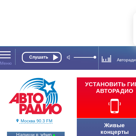
Авторади
УСТАНОВИТЬ Г
АВТОРАДИО
Москва 90.3 FM
Живые
концерты
Напиши в эфир