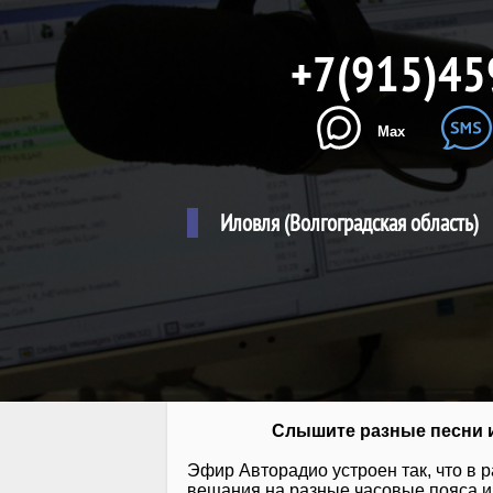
+7(915)45
Max
Иловля (Волгоградская область)
Слышите разные песни и
Эфир Авторадио устроен так, что в 
вещания на разные часовые пояса и 