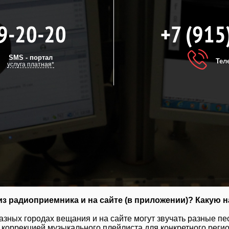
9-20-20
+7 (915
SMS - портал
Тел
услуга платная*
з радиоприемника и на сайте (в приложении)? Какую н
разных городах вещания и на сайте могут звучать разные пе
коррекцией музыкального плейлиста для конкретного регион