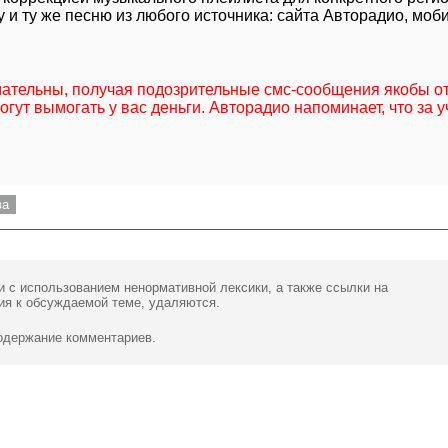
 и ту же песню из любого источника: сайта Авторадио, моб
мательны, получая подозрительные смс-сообщения якобы о
гут вымогать у вас деньги. Авторадио напоминает, что за у
ва
и с использованием ненормативной лексики,
а также ссылки
на
ия к обсуждаемой теме, удаляются.
содержание комментариев.