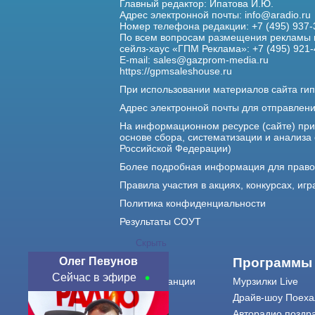
Главный редактор: Ипатова И.Ю.
Адрес электронной почты:
info@aradio.ru
Номер телефона редакции: +7 (495) 937-
По всем вопросам размещения рекламы 
сейлз-хаус «ГПМ Реклама»: +7 (495) 921-
E-mail:
sales@gazprom-media.ru
https://gpmsaleshouse.ru
При использовании материалов сайта гип
Адрес электронной почты для отправлен
На информационном ресурсе (сайте) пр
основе сбора, систематизации и анализа
Российской Федерации)
Более подробная информация для прав
Правила участия в акциях, конкурсах, игр
Политика конфиденциальности
Результаты СОУТ
Скрыть
Олег Певунов
О нас
Программы
Сейчас в эфире
О радиостанции
Мурзилки Live
Команда
Драйв-шоу Поеха
Контакты
Авторадио поздр