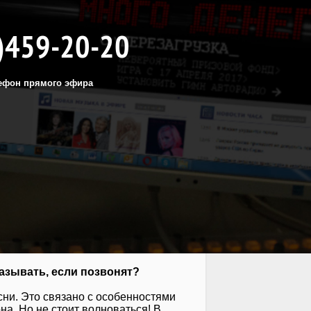
)459-20-20
ефон прямого эфира
азывать, если позвонят?
сни. Это связано с особенностями
а. Но не стоит волноваться! В