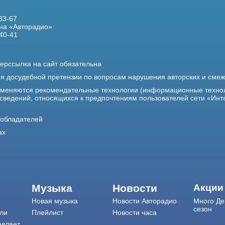
33-67
на «Авторадио»
40-41
ерссылка на сайт обязательна
ия досудебной претензии по вопросам нарушения авторских и сме
именяются рекомендательные технологии (информационные техно
 сведений, относящихся к предпочтениям пользователей сети «Инт
ообладателей
ах
Музыка
Новости
Акции
Новая музыка
Новости Авторадио
Много Де
сезон
ли
Плейлист
Новости часа
авляет