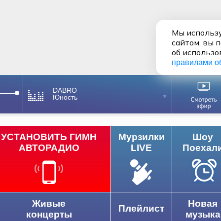
Мы использу
сайтом, вы 
об использо
правилами о
DABRO
Юность
УСТАНОВИТЬ ГИМН
Мурзилки
Шоу
АВТОРАДИО
LIVE
Поехал
Живые
Новая
Плейлист
концерты
музыка