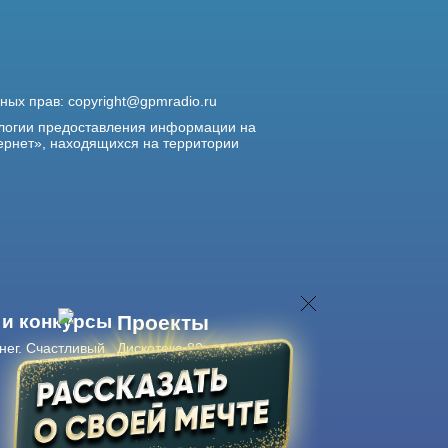
жных прав:
copyright@gpmradio.ru
логии предоставления информации на
ернет», находящихся на территории
 и конкурсы
Проекты
нег. Счастливый
Дискотека 80-х
Живые концерты
Журнал Авторадио
Авторадио
в смартфоне