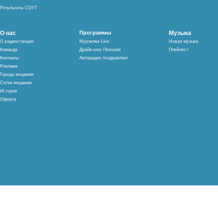
Результаты СОУТ
О нас
Программы
Музыка
О радиостанции
Мурзилки Live
Новая музыка
Команда
Драйв-шоу Поехали
Плейлист
Контакты
Авторадио поздравляет
Реклама
Города вещания
Сетка вещания
История
Оферта