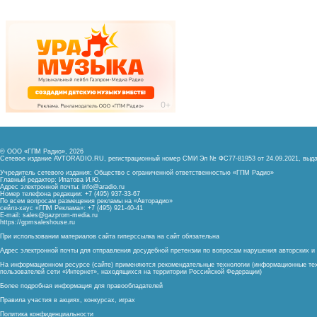
© ООО «ГПМ Радио», 2026
Сетевое издание AVTORADIO.RU, регистрационный номер
СМИ Эл № ФС77-81953 от 24.09.2021,
выда
Учредитель сетевого издания: Общество с ограниченной ответственностью «ГПМ Радио»
Главный редактор: Ипатова И.Ю.
Адрес электронной почты:
info@aradio.ru
Номер телефона редакции: +7 (495) 937-33-67
По всем вопросам размещения рекламы на «Авторадио»
сейлз-хаус «ГПМ Реклама»: +7 (495) 921-40-41
E-mail:
sales@gazprom-media.ru
https://gpmsaleshouse.ru
При использовании материалов сайта гиперссылка на сайт обязательна
Адрес электронной почты для отправления досудебной претензии по вопросам нарушения авторских 
На информационном ресурсе (сайте) применяются рекомендательные технологии (информационные тех
пользователей сети «Интернет», находящихся на территории Российской Федерации)
Более подробная информация для правообладателей
Правила участия в акциях, конкурсах, играх
Политика конфиденциальности