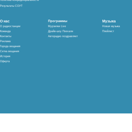
Политика конфиденциальности
Результаты СОУТ
О нас
Программы
Музыка
О радиостанции
Мурзилки Live
Новая музыка
Команда
Драйв-шоу Поехали
Плейлист
Контакты
Авторадио поздравляет
Реклама
Города вещания
Сетка вещания
История
Оферта