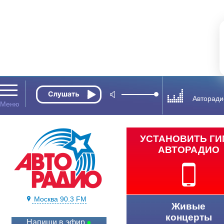
Авторади
УСТАНОВИТЬ Г
АВТОРАДИО
Москва 90.3 FM
Живые
концерты
Напиши в эфир