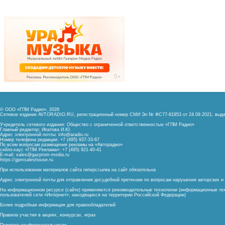
© ООО «ГПМ Радио», 2026
Сетевое издание AVTORADIO.RU, регистрационный номер
СМИ Эл № ФС77-81953 от 24.09.2021,
выда
Учредитель сетевого издания: Общество с ограниченной ответственностью «ГПМ Радио»
Главный редактор: Ипатова И.Ю.
Адрес электронной почты:
info@aradio.ru
Номер телефона редакции: +7 (495) 937-33-67
По всем вопросам размещения рекламы на «Авторадио»
сейлз-хаус «ГПМ Реклама»: +7 (495) 921-40-41
E-mail:
sales@gazprom-media.ru
https://gpmsaleshouse.ru
При использовании материалов сайта гиперссылка на сайт обязательна
Адрес электронной почты для отправления досудебной претензии по вопросам нарушения авторских 
На информационном ресурсе (сайте) применяются рекомендательные технологии (информационные тех
пользователей сети «Интернет», находящихся на территории Российской Федерации)
Более подробная информация для правообладателей
Правила участия в акциях, конкурсах, играх