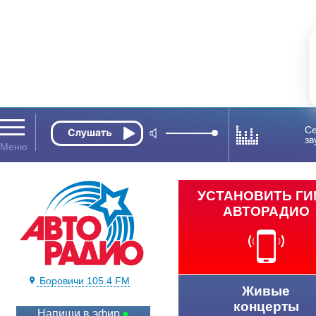
Се
зв
УСТАНОВИТЬ Г
АВТОРАДИО
Боровичи 105.4 FM
Живые
концерты
Напиши в эфир