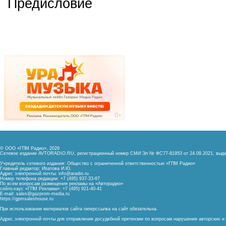
Предисловие
© ООО «ГПМ Радио», 2026
Сетевое издание AVTORADIO.RU, регистрационный номер
СМИ Эл № ФС77-81953 от 24.09.2021,
выда
Учредитель сетевого издания: Общество с ограниченной ответственностью «ГПМ Радио»
Главный редактор: Ипатова И.Ю.
Адрес электронной почты:
info@aradio.ru
Номер телефона редакции: +7 (495) 937-33-67
По всем вопросам размещения рекламы на «Авторадио»
сейлз-хаус «ГПМ Реклама»: +7 (495) 921-40-41
E-mail:
sales@gazprom-media.ru
https://gpmsaleshouse.ru
При использовании материалов сайта гиперссылка на сайт обязательна
Адрес электронной почты для отправления досудебной претензии по вопросам нарушения авторских 