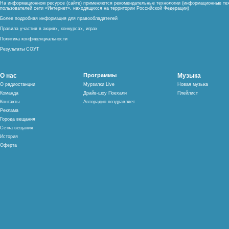
На информационном ресурсе (сайте) применяются рекомендательные технологии (информационные тех
пользователей сети «Интернет», находящихся на территории Российской Федерации)
Более подробная информация для правообладателей
Правила участия в акциях, конкурсах, играх
Политика конфиденциальности
Результаты СОУТ
О нас
Программы
Музыка
О радиостанции
Мурзилки Live
Новая музыка
Команда
Драйв-шоу Поехали
Плейлист
Контакты
Авторадио поздравляет
Реклама
Города вещания
Сетка вещания
История
Оферта