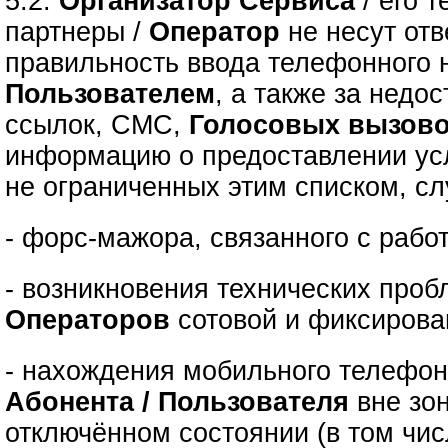
5.2.
Организатор Сервиса
/ его 
партнеры /
Оператор
не несут отв
правильность ввода телефонного 
Пользователем
, а также за недо
ссылок, СМС,
Голосовых вызов
информацию о предоставлении усл
не ограниченных этим списком, сл
- форс-мажора, связанного с рабо
- возникновения технических проб
Операторов
сотовой и фиксирова
- нахождения мобильного телефон
Абонента / Пользователя
вне зо
отключённом состоянии (в том чис