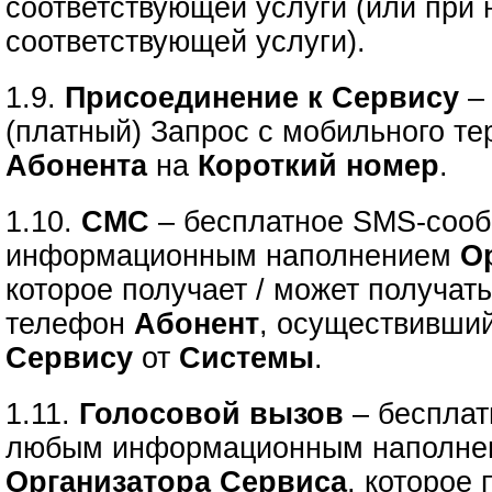
соответствующей услуги (или при
соответствующей услуги).
1.9.
Присоединение к Сервису
–
(платный) Запрос с мобильного т
Абонента
на
Короткий номер
.
1.10.
СМС
– бесплатное SMS-соо
информационным наполнением
О
которое получает / может получат
телефон
Абонент
, осуществивши
Сервису
от
Системы
.
1.11.
Голосовой вызов
– бесплат
любым информационным наполне
Организатора Сервиса
, которое 