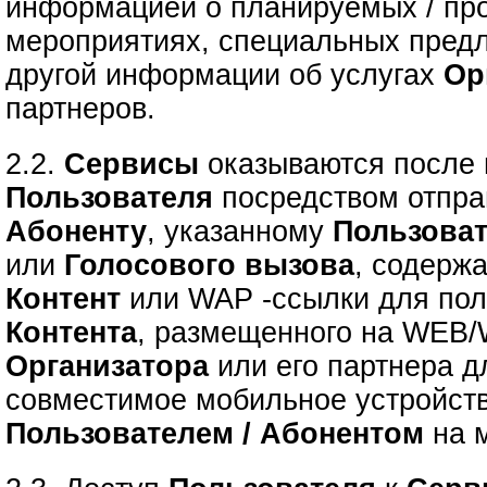
информацией о планируемых / пр
мероприятиях, специальных предл
другой информации об услугах
Ор
партнеров.
2.2.
Сервисы
оказываются после
Пользователя
посредством отпр
Абоненту
, указанному
Пользова
или
Голосового вызова
, содерж
Контент
или
WAP -ссылки для по
Контента
, размещенного на WEB/
Организатора
или его партнера д
совместимое мобильное устройст
Пользователем / Абонентом
на м