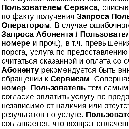
Пользователем Сервиса
, списыв
по факту
получения
Запроса
Пол
Оператором
. В случае ошибочно
Запроса
Абонента / Пользовате
номере
и проч
.
), в т.ч. превышен
порога, услуга по предоставлени
считаться оказанной и оплата со с
Абоненту
рекомендуется быть вн
обращении к
Сервисам
. Соверш
номер
,
Пользователь
тем самым 
согласие оплатить услугу по пре
независимо от наличия или отсутс
результатов по услуге.
Пользоват
соглашается, что возврат оплаче