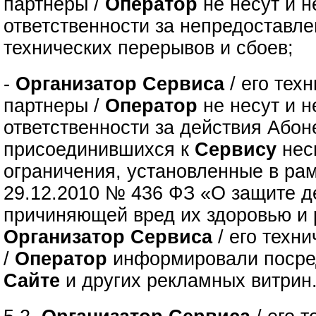
партнеры /
Оператор
не несут и н
ответственности за непредоставле
технических перерывов и сбоев;
-
Организатор Сервиса
/ его тех
партнеры /
Оператор
не несут и н
ответственности за действия Абон
присоединившихся к
Сервису
нес
ограничения, установленные в рам
29.12.2010 № 436 ФЗ «О защите д
причиняющей вред их здоровью и 
Организатор Сервиса
/ его техн
/
Оператор
информировали посре
Сайте
и других рекламных витрин