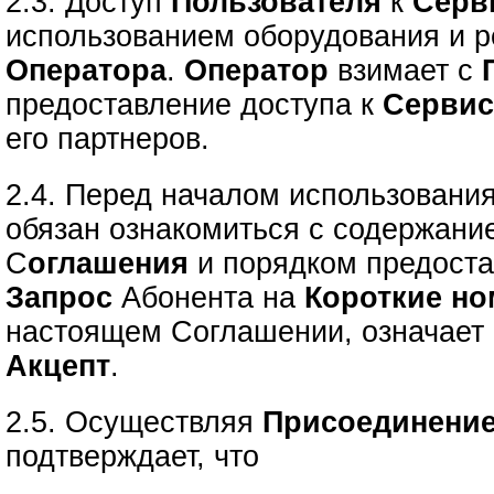
2.3. Доступ
Пользователя
к
Серв
использованием оборудования и р
Оператора
.
Оператор
взимает с
предоставление доступа к
Серви
его партнеров.
2.4. Перед началом использовани
обязан ознакомиться с содержани
С
оглашения
и порядком предост
Запрос
Абонента на
Короткие но
настоящем Соглашении, означает 
Акцепт
.
2.5. Осуществляя
Присоединение
подтверждает, что