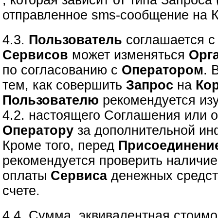
, которая зависит от типа Запроса
отправленное sms-сообщение на К
4.3.
Пользователь
соглашается с 
Сервисов
может изменяться
Орг
по согласованию с
Оператором
. 
тем, как совершить
Запрос
на
Ко
Пользователю
рекомендуется изу
4.2. настоящего Соглашения или о
Оператору
за дополнительной ин
Кроме того, перед
Присоединени
рекомендуется проверить наличие
оплаты
Сервиса
денежных средст
счете.
4.4. Сумма, эквивалентная стоимо