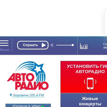
Се
зв
УСТАНОВИТЬ Г
АВТОРАДИО
Боровичи 105.4 FM
Живые
концерты
Напиши в эфир