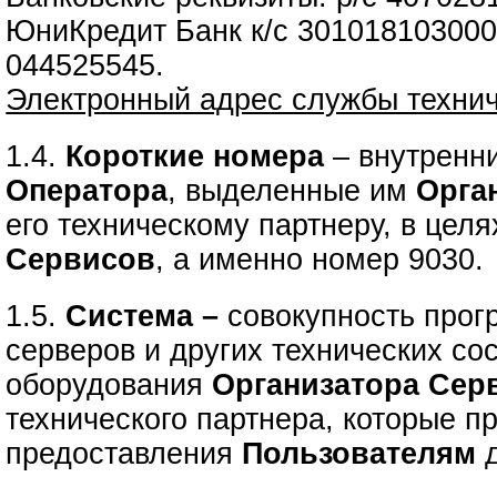
ЮниКредит Банк к/с 30101810300
044525545.
Электронный адрес службы техни
1.4.
Короткие номера
– внутренн
Оператора
, выделенные им
Орга
его техническому партнеру, в цел
Сервисов
, а именно номер 9030.
1.5.
Система –
совокупность прог
серверов и других технических с
оборудования
Организатора Сер
технического партнера, которые п
предоставления
Пользователям
д