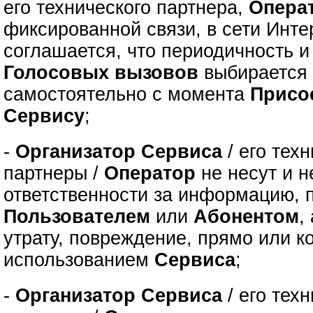
его технического партнера,
Опера
фиксированной связи, в сети Инте
соглашается, что периодичность 
Голосовых вызовов
выбираетс
самостоятельно с момента
Присо
Сервису
;
-
Организатор Сервиса
/ его тех
партнеры /
Оператор
не несут и н
ответственности за информацию, 
Пользователем
или
Абонентом
,
утрату, повреждение, прямо или к
использованием
Сервиса
;
-
Организатор Сервиса
/ его тех