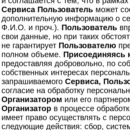
и соглашается с тем, что в рамках
Сервиса
Пользователь
может с
дополнительную информацию о се
Ф.И.О. и проч.).
Пользователь
впр
свои данные, но при таких обстоя
не гарантирует
Пользователю
пре
полном объеме.
Присоединяясь
предоставляя добровольно, по со
собственных интересах персонал
запрашиваемого
Сервиса,
Польз
согласие на обработку персональ
Организатором
или его партнером
Организатор
в процессе обработ
имеет право осуществлять с пер
следующие действия: сбор, систе