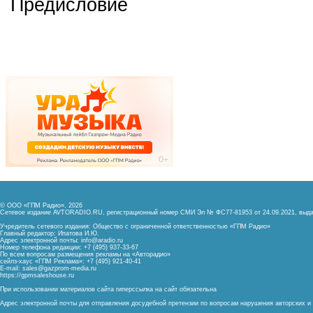
Предисловие
© ООО «ГПМ Радио», 2026
Сетевое издание AVTORADIO.RU, регистрационный номер
СМИ Эл № ФС77-81953 от 24.09.2021,
выда
Учредитель сетевого издания: Общество с ограниченной ответственностью «ГПМ Радио»
Главный редактор: Ипатова И.Ю.
Адрес электронной почты:
info@aradio.ru
Номер телефона редакции: +7 (495) 937-33-67
По всем вопросам размещения рекламы на «Авторадио»
сейлз-хаус «ГПМ Реклама»: +7 (495) 921-40-41
E-mail:
sales@gazprom-media.ru
https://gpmsaleshouse.ru
При использовании материалов сайта гиперссылка на сайт обязательна
Адрес электронной почты для отправления досудебной претензии по вопросам нарушения авторских 