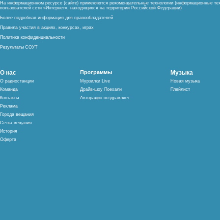
На информационном ресурсе (сайте) применяются рекомендательные технологии (информационные тех
пользователей сети «Интернет», находящихся на территории Российской Федерации)
Более подробная информация для правообладателей
Правила участия в акциях, конкурсах, играх
Политика конфиденциальности
Результаты СОУТ
О нас
Программы
Музыка
О радиостанции
Мурзилки Live
Новая музыка
Команда
Драйв-шоу Поехали
Плейлист
Контакты
Авторадио поздравляет
Реклама
Города вещания
Сетка вещания
История
Оферта