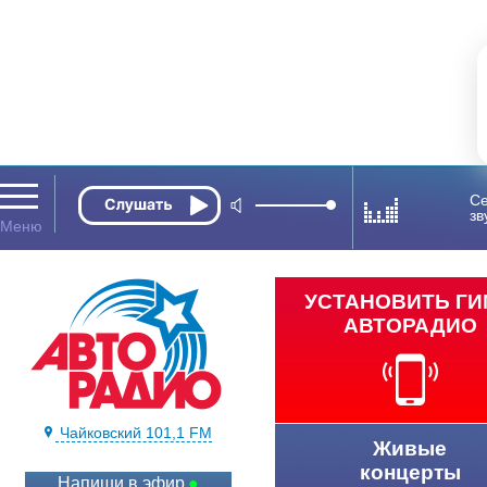
Се
зв
УСТАНОВИТЬ Г
АВТОРАДИО
Чайковский 101,1 FM
Живые
концерты
Напиши в эфир