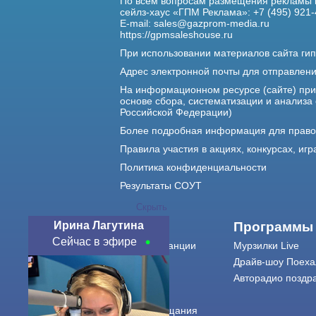
По всем вопросам размещения рекламы 
сейлз-хаус «ГПМ Реклама»: +7 (495) 921-
E-mail:
sales@gazprom-media.ru
https://gpmsaleshouse.ru
При использовании материалов сайта гип
Адрес электронной почты для отправлен
На информационном ресурсе (сайте) пр
основе сбора, систематизации и анализа
Российской Федерации)
Более подробная информация для прав
Правила участия в акциях, конкурсах, игр
Политика конфиденциальности
Результаты СОУТ
Скрыть
Ирина Лагутина
О нас
Программы
Сейчас в эфире
О радиостанции
Мурзилки Live
Команда
Драйв-шоу Поеха
Контакты
Авторадио поздр
Реклама
Города вещания