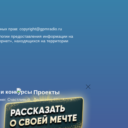
жных прав:
copyright@gpmradio.ru
логии предоставления информации на
ернет», находящихся на территории
 и конкурсы
Проекты
нег. Счастливый
Дискотека 80-х
Живые концерты
Журнал Авторадио
Авторадио
в смартфоне