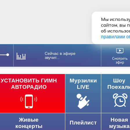
Мы использу
сайтом, вы 
об использо
правилами о
Сейчас в эфире
звучит...
УСТАНОВИТЬ ГИМН
Мурзилки
Шоу
АВТОРАДИО
LIVE
Поехал
Живые
Новая
Плейлист
концерты
музыка