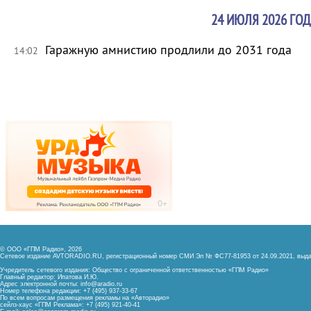
24 ИЮЛЯ 2026 ГОД
Гаражную амнистию продлили до 2031 года
14:02
© ООО «ГПМ Радио», 2026
Сетевое издание AVTORADIO.RU, регистрационный номер
СМИ Эл № ФС77-81953 от 24.09.2021,
выда
Учредитель сетевого издания: Общество с ограниченной ответственностью «ГПМ Радио»
Главный редактор: Ипатова И.Ю.
Адрес электронной почты:
info@aradio.ru
Номер телефона редакции: +7 (495) 937-33-67
По всем вопросам размещения рекламы на «Авторадио»
сейлз-хаус «ГПМ Реклама»: +7 (495) 921-40-41