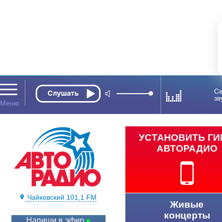
Се
зв
УСТАНОВИТЬ Г
АВТОРАДИО
Чайковский 101,1 FM
Живые
концерты
Напиши в эфир