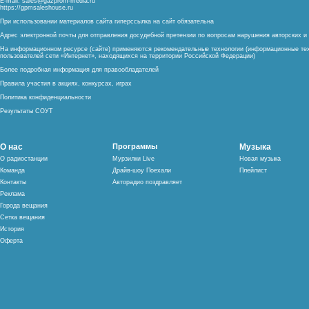
E-mail:
sales@gazprom-media.ru
https://gpmsaleshouse.ru
При использовании материалов сайта гиперссылка на сайт обязательна
Адрес электронной почты для отправления досудебной претензии по вопросам нарушения авторских 
На информационном ресурсе (сайте) применяются рекомендательные технологии (информационные тех
пользователей сети «Интернет», находящихся на территории Российской Федерации)
Более подробная информация для правообладателей
Правила участия в акциях, конкурсах, играх
Политика конфиденциальности
Результаты СОУТ
О нас
Программы
Музыка
О радиостанции
Мурзилки Live
Новая музыка
Команда
Драйв-шоу Поехали
Плейлист
Контакты
Авторадио поздравляет
Реклама
Города вещания
Сетка вещания
История
Оферта