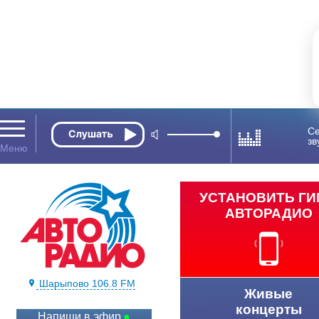
Се
зв
УСТАНОВИТЬ Г
АВТОРАДИО
Шарыпово 106.8 FM
Живые
концерты
Напиши в эфир