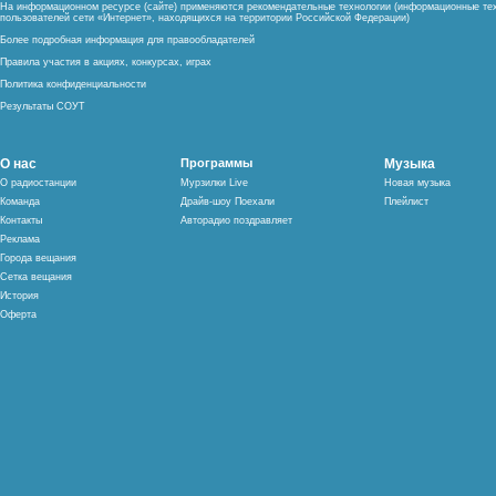
На информационном ресурсе (сайте) применяются рекомендательные технологии (информационные тех
пользователей сети «Интернет», находящихся на территории Российской Федерации)
Более подробная информация для правообладателей
Правила участия в акциях, конкурсах, играх
Политика конфиденциальности
Результаты СОУТ
О нас
Программы
Музыка
О радиостанции
Мурзилки Live
Новая музыка
Команда
Драйв-шоу Поехали
Плейлист
Контакты
Авторадио поздравляет
Реклама
Города вещания
Сетка вещания
История
Оферта