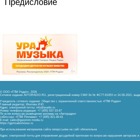
Предисловие
© ООО «ГПМ Радио», 2026
Сетевое издание AVTORADIO.RU, регистрационный номер
СМИ Эл № ФС77-81953 от 24.09.2021,
выда
Учредитель сетевого издания: Общество с ограниченной ответственностью «ГПМ Радио»
Главный редактор: Ипатова И.Ю.
Адрес электронной почты:
info@aradio.ru
Номер телефона редакции: +7 (495) 937-33-67
По всем вопросам размещения рекламы на «Авторадио»
сейлз-хаус «ГПМ Реклама»: +7 (495) 921-40-41
E-mail:
sales@gazprom-media.ru
https://gpmsaleshouse.ru
При использовании материалов сайта гиперссылка на сайт обязательна
Адрес электронной почты для отправления досудебной претензии по вопросам нарушения авторских 