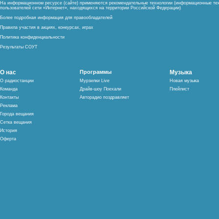
На информационном ресурсе (сайте) применяются рекомендательные технологии (информационные тех
пользователей сети «Интернет», находящихся на территории Российской Федерации)
Более подробная информация для правообладателей
Правила участия в акциях, конкурсах, играх
Политика конфиденциальности
Результаты СОУТ
О нас
Программы
Музыка
О радиостанции
Мурзилки Live
Новая музыка
Команда
Драйв-шоу Поехали
Плейлист
Контакты
Авторадио поздравляет
Реклама
Города вещания
Сетка вещания
История
Оферта