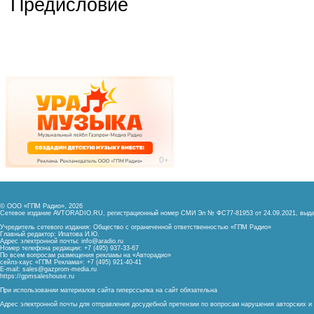
Предисловие
© ООО «ГПМ Радио», 2026
Сетевое издание AVTORADIO.RU, регистрационный номер
СМИ Эл № ФС77-81953 от 24.09.2021,
выда
Учредитель сетевого издания: Общество с ограниченной ответственностью «ГПМ Радио»
Главный редактор: Ипатова И.Ю.
Адрес электронной почты:
info@aradio.ru
Номер телефона редакции: +7 (495) 937-33-67
По всем вопросам размещения рекламы на «Авторадио»
сейлз-хаус «ГПМ Реклама»: +7 (495) 921-40-41
E-mail:
sales@gazprom-media.ru
https://gpmsaleshouse.ru
При использовании материалов сайта гиперссылка на сайт обязательна
Адрес электронной почты для отправления досудебной претензии по вопросам нарушения авторских 