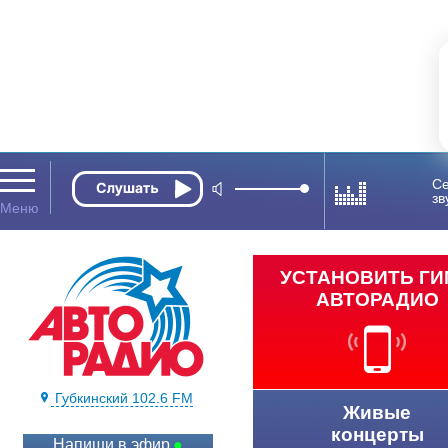
Се
зв
УСТАНОВИТЬ Г
АВТОРАДИО
Губкинский 102.6 FM
Живые
концерты
Напиши в эфир