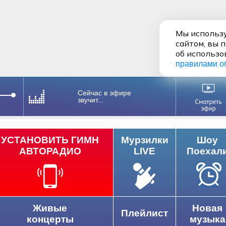
Мы использу
сайтом, вы 
об использо
правилами о
Сейчас в эфире
звучит...
УСТАНОВИТЬ ГИМН
Мурзилки
Шоу
АВТОРАДИО
LIVE
Поехал
Живые
Новая
Плейлист
концерты
музыка