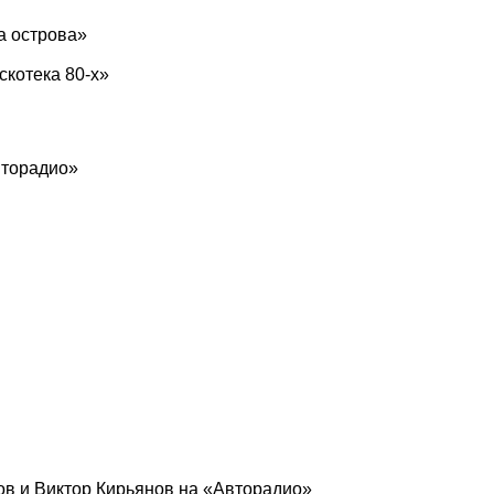
а острова»
котека 80-х»
вторадио»
ов и Виктор Кирьянов на «Авторадио»