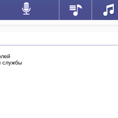
елей
й службы