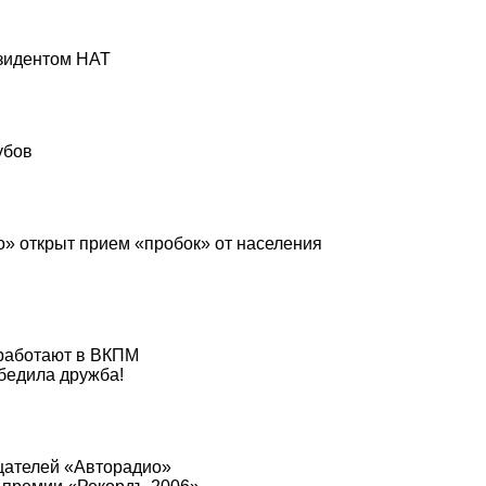
езидентом НАТ
убов
» открыт прием «пробок» от населения
работают в ВКПМ
бедила дружба!
щателей «Авторадио»