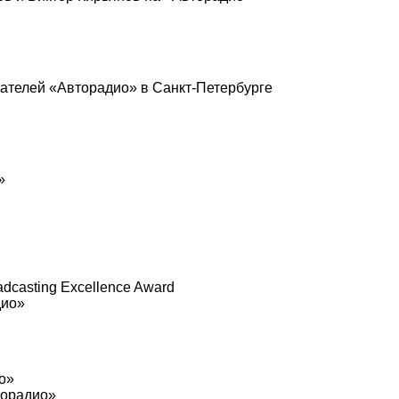
ателей «Авторадио» в Санкт-Петербурге
»
adcasting Excellence Award
дио»
о»
торадио»