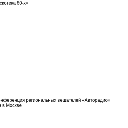
котека 80-х»
Конференция региональных вещателей «Авторадио»
н в Москве