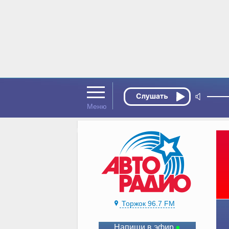
Торжок 96.7 FM
Напиши в эфир