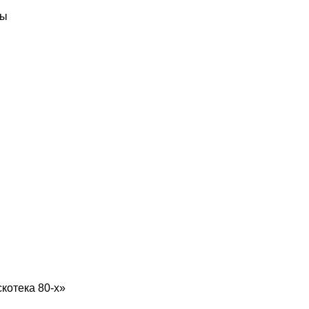
ды
котека 80-х»