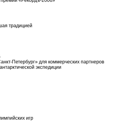
т премии «Рекордъ-2006»
шая традицией
B
анкт-Петербург» для коммерческих партнеров
 антарктической экспедиции
лимпийских игр