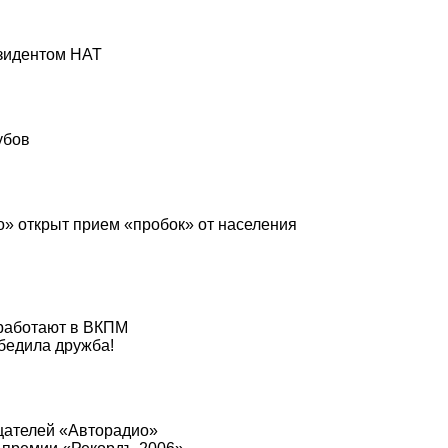
езидентом НАТ
убов
» открыт прием «пробок» от населения
работают в ВКПМ
бедила дружба!
щателей «Авторадио»