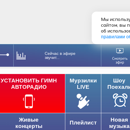
Мы использу
сайтом, вы 
об использо
правилами о
Сейчас в эфире
звучит...
УСТАНОВИТЬ ГИМН
Мурзилки
Шоу
АВТОРАДИО
LIVE
Поехал
Живые
Новая
Плейлист
концерты
музыка