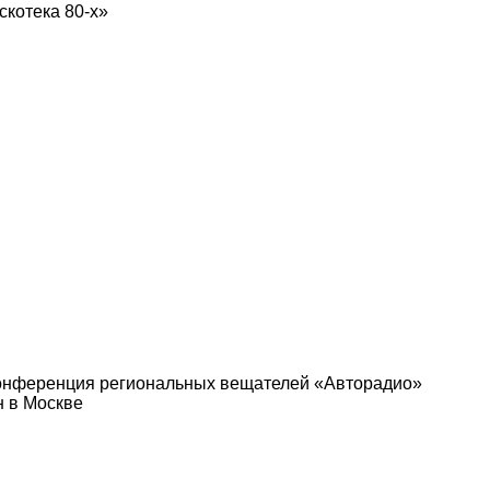
котека 80-х»
Конференция региональных вещателей «Авторадио»
н в Москве