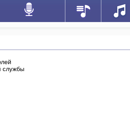
елей
й службы