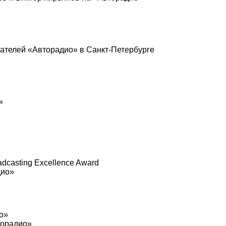
ателей «Авторадио» в Санкт-Петербурге
»
adcasting Excellence Award
дио»
о»
торадио»