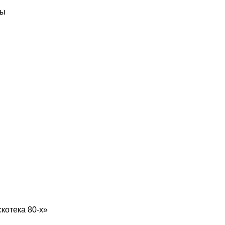
ды
котека 80-х»