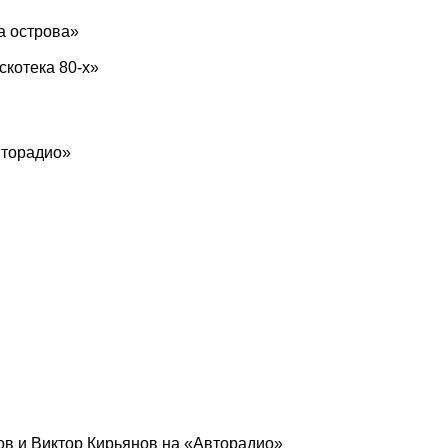
а острова»
котека 80-х»
вторадио»
ов и Виктор Кирьянов на «Авторадио»