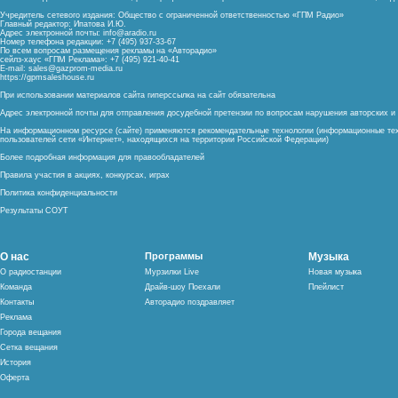
Учредитель сетевого издания: Общество с ограниченной ответственностью «ГПМ Радио»
Главный редактор: Ипатова И.Ю.
Адрес электронной почты:
info@aradio.ru
Номер телефона редакции: +7 (495) 937-33-67
По всем вопросам размещения рекламы на «Авторадио»
сейлз-хаус «ГПМ Реклама»: +7 (495) 921-40-41
E-mail:
sales@gazprom-media.ru
https://gpmsaleshouse.ru
При использовании материалов сайта гиперссылка на сайт обязательна
Адрес электронной почты для отправления досудебной претензии по вопросам нарушения авторских 
На информационном ресурсе (сайте) применяются рекомендательные технологии (информационные тех
пользователей сети «Интернет», находящихся на территории Российской Федерации)
Более подробная информация для правообладателей
Правила участия в акциях, конкурсах, играх
Политика конфиденциальности
Результаты СОУТ
О нас
Программы
Музыка
О радиостанции
Мурзилки Live
Новая музыка
Команда
Драйв-шоу Поехали
Плейлист
Контакты
Авторадио поздравляет
Реклама
Города вещания
Сетка вещания
История
Оферта