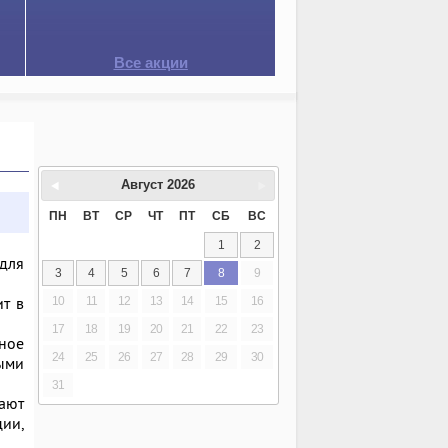
Все акции
Август
2026
ПН
ВТ
СР
ЧТ
ПТ
СБ
ВС
1
2
для
3
4
5
6
7
8
9
ит в
10
11
12
13
14
15
16
17
18
19
20
21
22
23
ное
24
25
26
27
28
29
30
ыми
31
ают
ии,