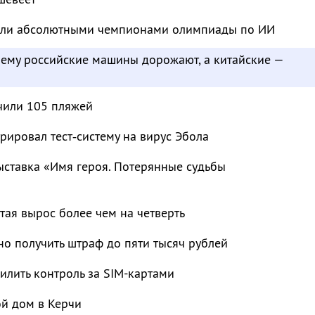
тали абсолютными чемпионами олимпиады по ИИ
чему российские машины дорожают, а китайские —
чили 105 пляжей
рировал тест‑систему на вирус Эбола
ыставка «Имя героя. Потерянные судьбы
тая вырос более чем на четверть
о получить штраф до пяти тысяч рублей
лить контроль за SIM-картами
ой дом в Керчи