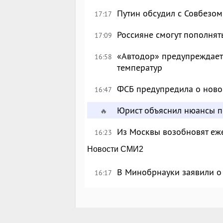
Путин обсудил с Совбезом
17:17
Россияне смогут пополнят
17:09
«Автодор» предупреждает 
16:58
температур
ФСБ предупредила о ново
16:47
Юрист объяснил нюансы п
🔥
Из Москвы возобновят еж
16:23
Новости СМИ2
В Минобрнауки заявили о 
16:17