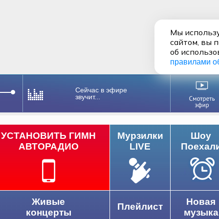
Мы использу
сайтом, вы 
об использо
правилами о
Сейчас в эфире
звучит...
УСТАНОВИТЬ ГИМН
Мурзилки
Шоу
АВТОРАДИО
LIVE
Поехал
Живые
Новая
Плейлист
концерты
музыка