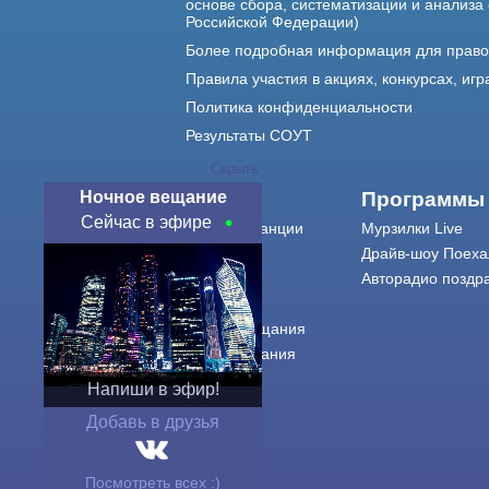
основе сбора, систематизации и анализа
Российской Федерации)
Более подробная информация для прав
Правила участия в акциях, конкурсах, игр
Политика конфиденциальности
Результаты СОУТ
Скрыть
Ночное вещание
О нас
Программы
Сейчас в эфире
О радиостанции
Мурзилки Live
Команда
Драйв-шоу Поеха
Контакты
Авторадио поздр
Реклама
Города вещания
Сетка вещания
История
Напиши в эфир!
Оферта
Добавь в друзья
Посмотреть всех :)