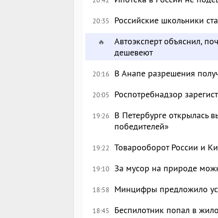
Российские школьники с
20:35
Автоэксперт объяснил, по
🔥
дешевеют
В Анапе разрешения полу
20:16
Роспотребнадзор зарегист
20:05
В Петербурге открылась в
19:26
победителей»
Товарооборот России и Ки
19:22
За мусор на природе можн
19:10
Минцифры предложило уси
18:58
Беспилотник попал в жил
18:45