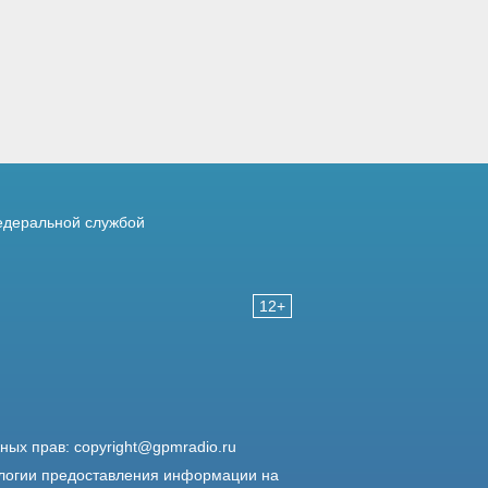
деральной службой
12+
жных прав:
copyright@gpmradio.ru
логии предоставления информации на