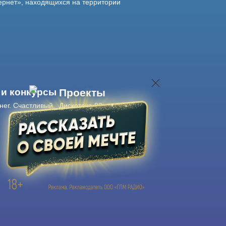
ернет», находящихся на территории
 и конкурсы
Проекты
нег. Счастливый
Дискотека 80-х
Живые концерты
Журнал Авторадио
Авторадио
в смартфоне