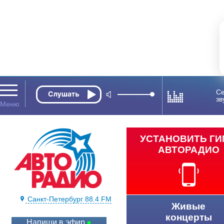
Се
зв
УСТАНОВИТЬ Г
АВТОРАДИО
Санкт-Петербург 88.4 FM
Живые
концерты
Напиши в эфир