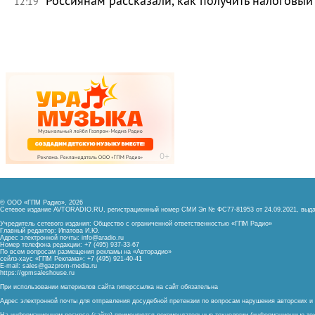
Россиянам рассказали, как получить налоговый
12:19
© ООО «ГПМ Радио», 2026
Сетевое издание AVTORADIO.RU, регистрационный номер
СМИ Эл № ФС77-81953 от 24.09.2021,
выда
Учредитель сетевого издания: Общество с ограниченной ответственностью «ГПМ Радио»
Главный редактор: Ипатова И.Ю.
Адрес электронной почты:
info@aradio.ru
Номер телефона редакции: +7 (495) 937-33-67
По всем вопросам размещения рекламы на «Авторадио»
сейлз-хаус «ГПМ Реклама»: +7 (495) 921-40-41
E-mail:
sales@gazprom-media.ru
https://gpmsaleshouse.ru
При использовании материалов сайта гиперссылка на сайт обязательна
Адрес электронной почты для отправления досудебной претензии по вопросам нарушения авторских 