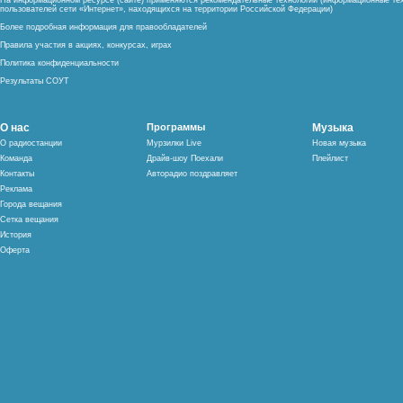
На информационном ресурсе (сайте) применяются рекомендательные технологии (информационные тех
пользователей сети «Интернет», находящихся на территории Российской Федерации)
Более подробная информация для правообладателей
Правила участия в акциях, конкурсах, играх
Политика конфиденциальности
Результаты СОУТ
О нас
Программы
Музыка
О радиостанции
Мурзилки Live
Новая музыка
Команда
Драйв-шоу Поехали
Плейлист
Контакты
Авторадио поздравляет
Реклама
Города вещания
Сетка вещания
История
Оферта