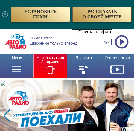
УСТАНОВИТЬ
РАССКАЗАТЬ
ГИМН
О СВОЕЙ МЕЧТЕ
← Слушать эфир
Сейчас в эфире:
Движение только вперед!
Меню
Установить гимн
Плейлист
Смотреть эфир
Авторадио