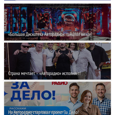
«Большая Дискотека Авторадио»: танцпол везде!
Страна мечтает – «Авторадио» исполняет!
На Авторадио стартовал проект За Дело!