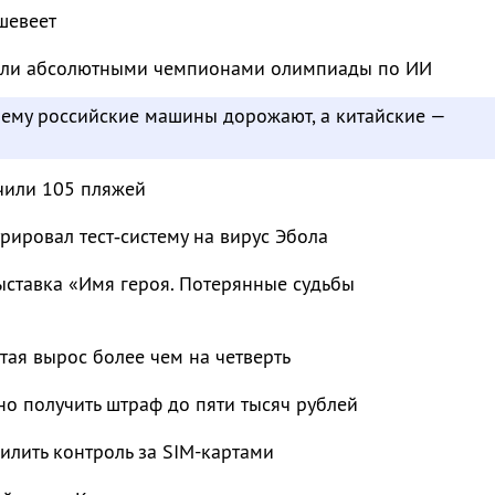
шевеет
тали абсолютными чемпионами олимпиады по ИИ
чему российские машины дорожают, а китайские —
чили 105 пляжей
рировал тест‑систему на вирус Эбола
ыставка «Имя героя. Потерянные судьбы
тая вырос более чем на четверть
о получить штраф до пяти тысяч рублей
лить контроль за SIM-картами