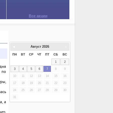
Все акции
Август
2026
ПН
ВТ
СР
ЧТ
ПТ
СБ
ВС
1
2
дня
3
4
5
6
7
8
9
д по
10
11
12
13
14
15
16
ры,
17
18
19
20
21
22
23
24
25
26
27
28
29
30
лась
31
а, а
нет-