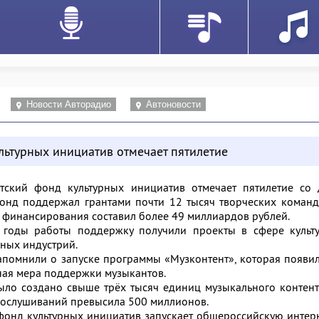
Новости Авторадио
Автоновости
льтурных инициатив отмечает пятилетие
тский фонд культурных инициатив отмечает пятилетие со 
фонд поддержал грантами почти 12 тысяч творческих коман
м финансирования составил более 49 миллиардов рублей.
а годы работы поддержку получили проекты в сфере культу
вных индустрий.
апомнили о запуске программы «Музконтент», которая появи
ная мера поддержки музыкантов.
ыло создано свыше трёх тысяч единиц музыкального контент
рослушиваний превысила 500 миллионов.
онд культурных инициатив запускает общероссийскую интер