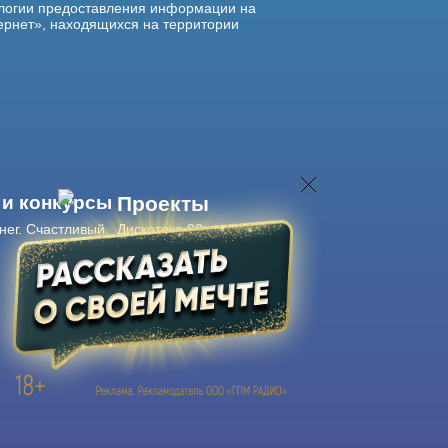
логии предоставления информации на
ернет», находящихся на территории
 и конкурсы
Проекты
нег. Счастливый
Дискотека 80-х
Живые концерты
Журнал Авторадио
Авторадио
в смартфоне