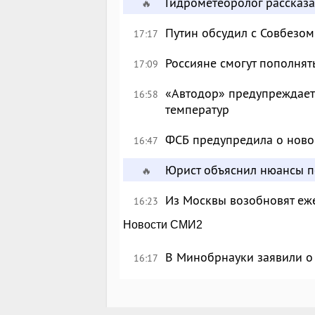
Гидрометеоролог рассказа
🔥
Путин обсудил с Совбезом
17:17
Россияне смогут пополнят
17:09
«Автодор» предупреждает 
16:58
температур
ФСБ предупредила о ново
16:47
Юрист объяснил нюансы п
🔥
Из Москвы возобновят еж
16:23
Новости СМИ2
В Минобрнауки заявили о 
16:17