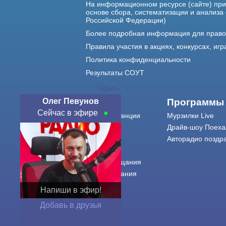
На информационном ресурсе (сайте) пр
основе сбора, систематизации и анализа
Российской Федерации)
Более подробная информация для прав
Правила участия в акциях, конкурсах, игр
Политика конфиденциальности
Результаты СОУТ
Скрыть
Олег Певунов
О нас
Программы
Сейчас в эфире
О радиостанции
Мурзилки Live
Команда
Драйв-шоу Поеха
Контакты
Авторадио поздр
Реклама
Города вещания
Сетка вещания
История
Напиши в эфир!
Оферта
Добавь в друзья