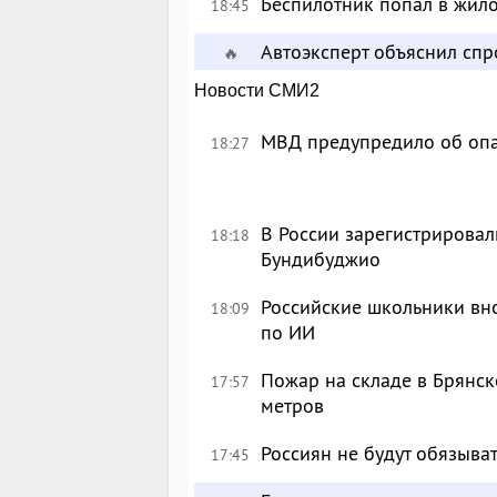
Беспилотник попал в жил
18:45
Автоэксперт объяснил сп
🔥
Новости СМИ2
МВД предупредило об опа
18:27
В России зарегистрировал
18:18
Бундибуджио
Российские школьники вн
18:09
по ИИ
Пожар на складе в Брянск
17:57
метров
Россиян не будут обязыва
17:45