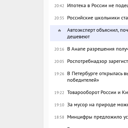
Ипотека в России не поде
20:42
Российские школьники с
20:35
Автоэксперт объяснил, по
🔥
дешевеют
В Анапе разрешения полу
20:16
Роспотребнадзор зарегист
20:05
В Петербурге открылась в
19:26
победителей»
Товарооборот России и Ки
19:22
За мусор на природе можн
19:10
Минцифры предложило уси
18:58