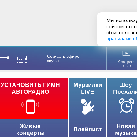
Мы использу
сайтом, вы 
об использо
правилами о
Сейчас в эфире
звучит...
УСТАНОВИТЬ ГИМН
Мурзилки
Шоу
АВТОРАДИО
LIVE
Поехал
Живые
Новая
Плейлист
концерты
музыка