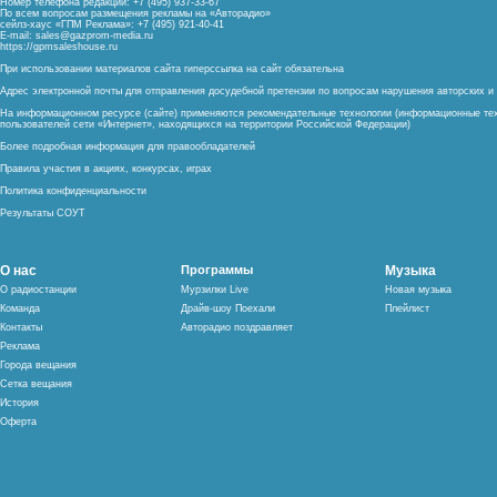
Номер телефона редакции: +7 (495) 937-33-67
По всем вопросам размещения рекламы на «Авторадио»
сейлз-хаус «ГПМ Реклама»: +7 (495) 921-40-41
E-mail:
sales@gazprom-media.ru
https://gpmsaleshouse.ru
При использовании материалов сайта гиперссылка на сайт обязательна
Адрес электронной почты для отправления досудебной претензии по вопросам нарушения авторских 
На информационном ресурсе (сайте) применяются рекомендательные технологии (информационные тех
пользователей сети «Интернет», находящихся на территории Российской Федерации)
Более подробная информация для правообладателей
Правила участия в акциях, конкурсах, играх
Политика конфиденциальности
Результаты СОУТ
О нас
Программы
Музыка
О радиостанции
Мурзилки Live
Новая музыка
Команда
Драйв-шоу Поехали
Плейлист
Контакты
Авторадио поздравляет
Реклама
Города вещания
Сетка вещания
История
Оферта