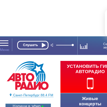
Се
зв
УСТАНОВИТЬ Г
АВТОРАДИО
Санкт-Петербург 88.4 FM
Живые
концерты
Напиши в эфир