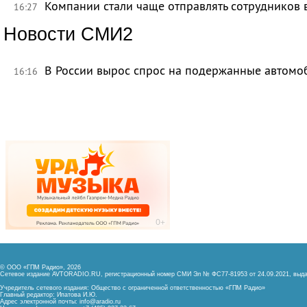
Компании стали чаще отправлять сотрудников 
16:27
Новости СМИ2
В России вырос спрос на подержанные автомо
16:16
© ООО «ГПМ Радио», 2026
Сетевое издание AVTORADIO.RU, регистрационный номер
СМИ Эл № ФС77-81953 от 24.09.2021,
выда
Учредитель сетевого издания: Общество с ограниченной ответственностью «ГПМ Радио»
Главный редактор: Ипатова И.Ю.
Адрес электронной почты:
info@aradio.ru