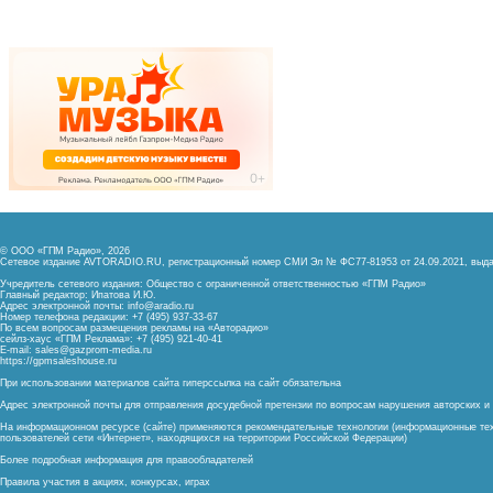
© ООО «ГПМ Радио», 2026
Сетевое издание AVTORADIO.RU, регистрационный номер
СМИ Эл № ФС77-81953 от 24.09.2021,
выда
Учредитель сетевого издания: Общество с ограниченной ответственностью «ГПМ Радио»
Главный редактор: Ипатова И.Ю.
Адрес электронной почты:
info@aradio.ru
Номер телефона редакции: +7 (495) 937-33-67
По всем вопросам размещения рекламы на «Авторадио»
сейлз-хаус «ГПМ Реклама»: +7 (495) 921-40-41
E-mail:
sales@gazprom-media.ru
https://gpmsaleshouse.ru
При использовании материалов сайта гиперссылка на сайт обязательна
Адрес электронной почты для отправления досудебной претензии по вопросам нарушения авторских 
На информационном ресурсе (сайте) применяются рекомендательные технологии (информационные тех
пользователей сети «Интернет», находящихся на территории Российской Федерации)
Более подробная информация для правообладателей
Правила участия в акциях, конкурсах, играх