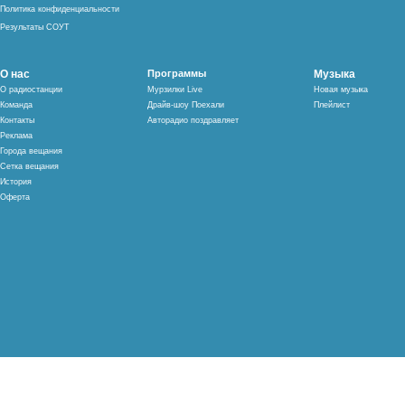
Политика конфиденциальности
Результаты СОУТ
О нас
Программы
Музыка
О радиостанции
Мурзилки Live
Новая музыка
Команда
Драйв-шоу Поехали
Плейлист
Контакты
Авторадио поздравляет
Реклама
Города вещания
Сетка вещания
История
Оферта