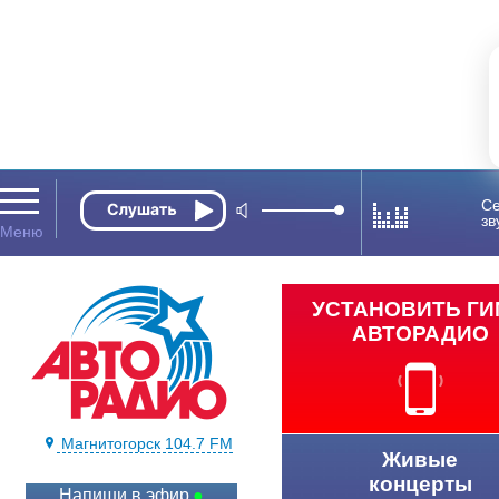
Се
зв
УСТАНОВИТЬ Г
АВТОРАДИО
Магнитогорск 104.7 FM
Живые
концерты
Напиши в эфир