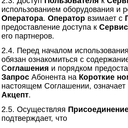
2.3. Доступ
Пользователя
к
Серв
использованием оборудования и р
Оператора
.
Оператор
взимает с
предоставление доступа к
Серви
его партнеров.
2.4. Перед началом использовани
обязан ознакомиться с содержани
С
оглашения
и порядком предост
Запрос
Абонента на
Короткие но
настоящем Соглашении, означает 
Акцепт
.
2.5. Осуществляя
Присоединение
подтверждает, что