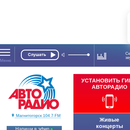
Се
зв
УСТАНОВИТЬ Г
АВТОРАДИО
Магнитогорск 104.7 FM
Живые
концерты
Напиши в эфир