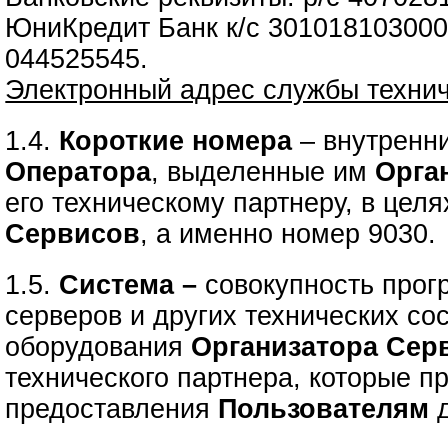
ЮниКредит Банк к/с 30101810300
044525545.
Электронный адрес службы техни
1.4.
Короткие номера
– внутренн
Оператора
, выделенные им
Орга
его техническому партнеру, в цел
Сервисов
, а именно номер 9030.
1.5.
Система –
совокупность прог
серверов и других технических с
оборудования
Организатора Сер
технического партнера, которые п
предоставления
Пользователям
д