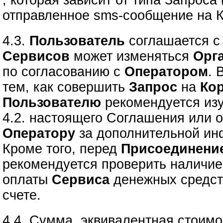
, которая зависит от типа Запроса
отправленное sms-сообщение на К
4.3.
Пользователь
соглашается с 
Сервисов
может изменяться
Орг
по согласованию с
Оператором
. 
тем, как совершить
Запрос
на
Ко
Пользователю
рекомендуется изу
4.2. настоящего Соглашения или о
Оператору
за дополнительной ин
Кроме того, перед
Присоединени
рекомендуется проверить наличие
оплаты
Сервиса
денежных средст
счете.
4.4. Сумма, эквивалентная стоимо