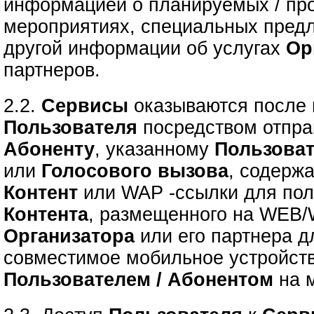
информацией о планируемых / пр
мероприятиях, специальных предл
другой информации об услугах
Ор
партнеров.
2.2.
Сервисы
оказываются после
Пользователя
посредством отпр
Абоненту
, указанному
Пользова
или
Голосового вызова
, содерж
Контент
или
WAP -ссылки для по
Контента
, размещенного на WEB/
Организатора
или его партнера д
совместимое мобильное устройст
Пользователем / Абонентом
на м