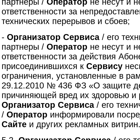
партнеры /
Оператор
не несут и н
ответственности за непредоставле
технических перерывов и сбоев;
-
Организатор Сервиса
/ его тех
партнеры /
Оператор
не несут и н
ответственности за действия Абон
присоединившихся к
Сервису
нес
ограничения, установленные в рам
29.12.2010 № 436 ФЗ «О защите д
причиняющей вред их здоровью и 
Организатор Сервиса
/ его техн
/
Оператор
информировали посре
Сайте
и других рекламных витрин