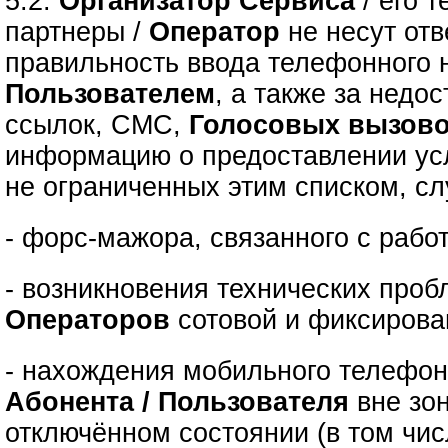
5.2.
Организатор Сервиса
/ его 
партнеры /
Оператор
не несут отв
правильность ввода телефонного 
Пользователем
, а также за недо
ссылок, СМС,
Голосовых вызов
информацию о предоставлении усл
не ограниченных этим списком, сл
- форс-мажора, связанного с рабо
- возникновения технических проб
Операторов
сотовой и фиксирова
- нахождения мобильного телефон
Абонента / Пользователя
вне зо
отключённом состоянии (в том чис