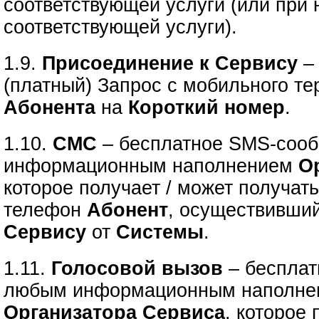
соответствующей услуги (или при
соответствующей услуги).
1.9.
Присоединение к Сервису
–
(платный) Запрос с мобильного т
Абонента
на
Короткий номер
.
1.10.
СМС
– бесплатное SMS-соо
информационным наполнением
О
которое получает / может получат
телефон
Абонент
, осуществивши
Сервису
от
Системы
.
1.11.
Голосовой вызов
– бесплат
любым информационным наполне
Организатора Сервиса
, которое 