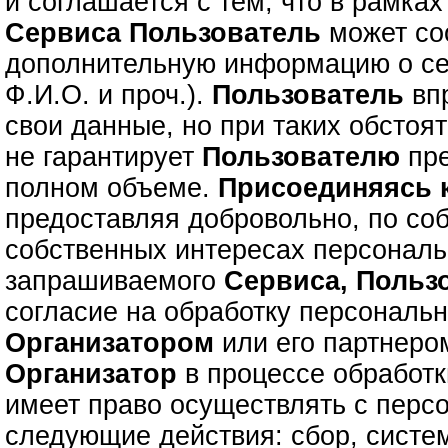
и соглашается с тем, что в рамках
Сервиса
Пользователь
может с
дополнительную информацию о се
Ф.И.О. и проч.).
Пользователь
впр
свои данные, но при таких обстоя
не гарантирует
Пользователю
пре
полном объеме.
Присоединяясь
предоставляя добровольно, по со
собственных интересах персонал
запрашиваемого
Сервиса,
Польз
согласие на обработку персональ
Организатором
или его партнером
Организатор
в процессе обработ
имеет право осуществлять с пер
следующие действия: сбор, систе