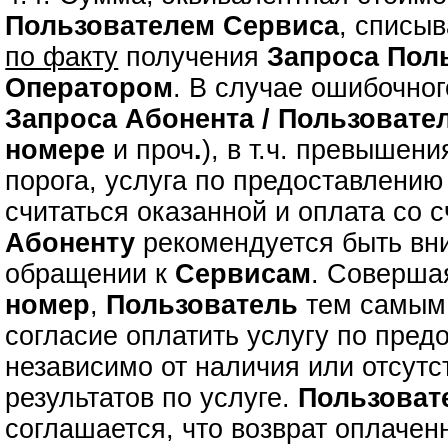
Пользователем Сервиса
, списыв
по факту
получения
Запроса
Пол
Оператором
. В случае ошибочно
Запроса
Абонента / Пользовате
номере
и проч
.
), в т.ч. превышен
порога, услуга по предоставлени
считаться оказанной и оплата со с
Абоненту
рекомендуется быть вн
обращении к
Сервисам
. Соверш
номер
,
Пользователь
тем самым 
согласие оплатить услугу по пре
независимо от наличия или отсутс
результатов по услуге.
Пользоват
соглашается, что возврат оплаче