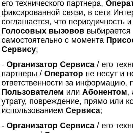
его технического партнера,
Опера
фиксированной связи, в сети Инте
соглашается, что периодичность 
Голосовых вызовов
выбираетс
самостоятельно с момента
Присо
Сервису
;
-
Организатор Сервиса
/ его тех
партнеры /
Оператор
не несут и н
ответственности за информацию, 
Пользователем
или
Абонентом
,
утрату, повреждение, прямо или к
использованием
Сервиса
;
-
Организатор Сервиса
/ его тех