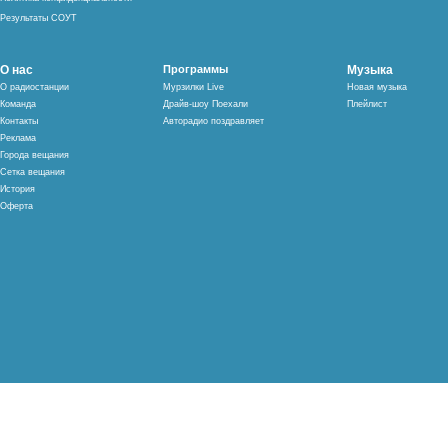
Результаты СОУТ
О нас
Программы
Музыка
О радиостанции
Мурзилки Live
Новая музыка
Команда
Драйв-шоу Поехали
Плейлист
Контакты
Авторадио поздравляет
Реклама
Города вещания
Сетка вещания
История
Оферта