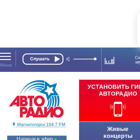
Се
зв
УСТАНОВИТЬ Г
АВТОРАДИО
Магнитогорск 104.7 FM
Живые
концерты
Напиши в эфир