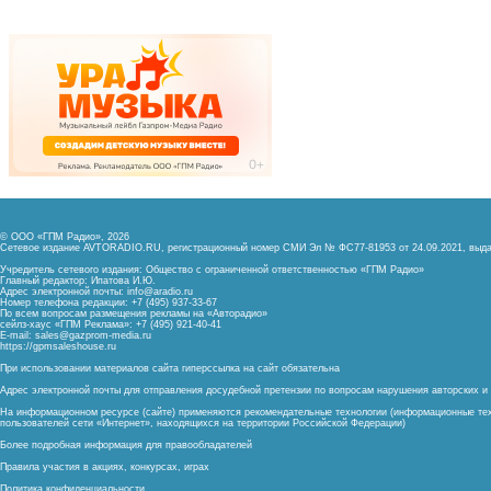
© ООО «ГПМ Радио», 2026
Сетевое издание AVTORADIO.RU, регистрационный номер
СМИ Эл № ФС77-81953 от 24.09.2021,
выда
Учредитель сетевого издания: Общество с ограниченной ответственностью «ГПМ Радио»
Главный редактор: Ипатова И.Ю.
Адрес электронной почты:
info@aradio.ru
Номер телефона редакции: +7 (495) 937-33-67
По всем вопросам размещения рекламы на «Авторадио»
сейлз-хаус «ГПМ Реклама»: +7 (495) 921-40-41
E-mail:
sales@gazprom-media.ru
https://gpmsaleshouse.ru
При использовании материалов сайта гиперссылка на сайт обязательна
Адрес электронной почты для отправления досудебной претензии по вопросам нарушения авторских 
На информационном ресурсе (сайте) применяются рекомендательные технологии (информационные тех
пользователей сети «Интернет», находящихся на территории Российской Федерации)
Более подробная информация для правообладателей
Правила участия в акциях, конкурсах, играх
Политика конфиденциальности