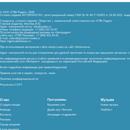
© ООО «ГПМ Радио», 2026
Сетевое издание AVTORADIO.RU, регистрационный номер
СМИ Эл № ФС77-81953 от 24.09.2021,
выда
Учредитель сетевого издания: Общество с ограниченной ответственностью «ГПМ Радио»
Главный редактор: Ипатова И.Ю.
Адрес электронной почты:
info@aradio.ru
Номер телефона редакции: +7 (495) 937-33-67
По всем вопросам размещения рекламы на «Авторадио»
сейлз-хаус «ГПМ Реклама»: +7 (495) 921-40-41
E-mail:
sales@gazprom-media.ru
https://gpmsaleshouse.ru
При использовании материалов сайта гиперссылка на сайт обязательна
Адрес электронной почты для отправления досудебной претензии по вопросам нарушения авторских 
На информационном ресурсе (сайте) применяются рекомендательные технологии (информационные тех
пользователей сети «Интернет», находящихся на территории Российской Федерации)
Более подробная информация для правообладателей
Правила участия в акциях, конкурсах, играх
Политика конфиденциальности
Результаты СОУТ
О нас
Программы
Музыка
О радиостанции
Мурзилки Live
Новая музыка
Команда
Драйв-шоу Поехали
Плейлист
Контакты
Авторадио поздравляет
Реклама
Города вещания
Сетка вещания