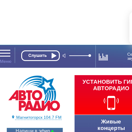
Се
зв
УСТАНОВИТЬ Г
АВТОРАДИО
Магнитогорск 104.7 FM
Живые
концерты
Напиши в эфир