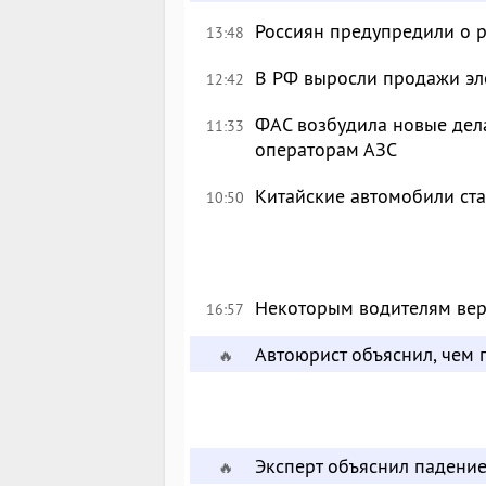
Россиян предупредили о р
13:48
В РФ выросли продажи эл
12:42
ФАС возбудила новые дел
11:33
операторам АЗС
Китайские автомобили ста
10:50
Некоторым водителям вер
16:57
Автоюрист объяснил, чем г
🔥
Эксперт объяснил падени
🔥