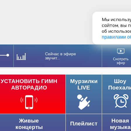
Мы использу
сайтом, вы 
об использо
правилами о
Сейчас в эфире
звучит...
УСТАНОВИТЬ ГИМН
Мурзилки
Шоу
АВТОРАДИО
LIVE
Поехал
Живые
Новая
Плейлист
концерты
музыка