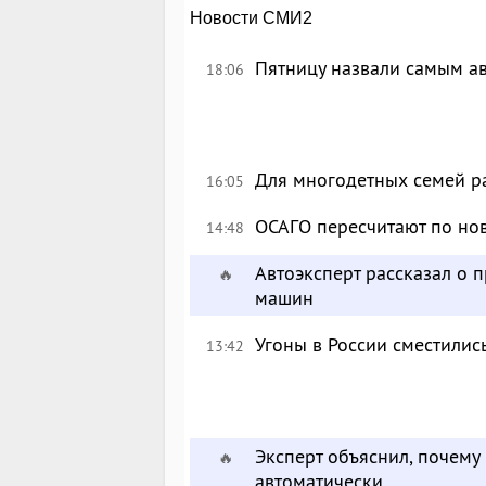
Новости СМИ2
Пятницу назвали самым а
18:06
Для многодетных семей р
16:05
ОСАГО пересчитают по но
14:48
Автоэксперт рассказал о
🔥
машин
Угоны в России сместились
13:42
Эксперт объяснил, почему
🔥
автоматически