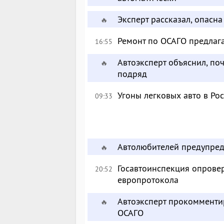
Эксперт рассказал, опасн
🔥
Ремонт по ОСАГО предлага
16:55
Автоэксперт объяснил, п
🔥
подряд
Угоны легковых авто в Ро
09:33
Автолюбителей предупред
🔥
Госавтоинспекция опрове
20:52
европротокола
Автоэксперт прокомменти
🔥
ОСАГО