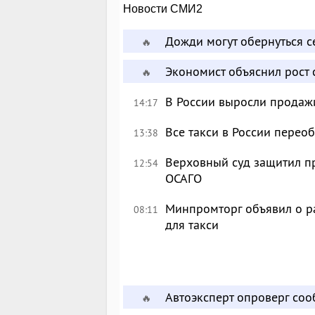
Новости СМИ2
Дожди могут обернуться 
🔥
Экономист объяснил рост 
🔥
В России выросли продаж
14:17
Все такси в России перео
13:38
Верховный суд защитил п
12:54
ОСАГО
Минпромторг объявил о р
08:11
для такси
Автоэксперт опроверг со
🔥