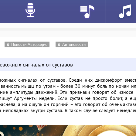
Новости Авторадио
Автоновости
евожных сигналах от суставов
вожных сигналах от суставов. Среди них дискомфорт вмест
ванность мышц по утрам - более 30 минут, боль по ночам и
ение амплитуды движений. Эти признаки говорят об износе
 пишут
Аргументы недели
. Если сустав не просто болит, а е
аснела, а на ощупь он горячий – это говорит об очень акти
 неполадках внутри сустава. В таком случае следует немедл