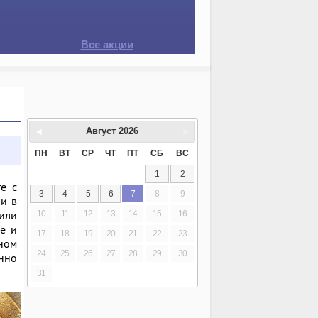
Все акции
Август
2026
ПН
ВТ
СР
ЧТ
ПТ
СБ
ВС
1
2
е с
3
4
5
6
7
8
9
ли в
 или
10
11
12
13
14
15
16
щё и
17
18
19
20
21
22
23
вном
24
25
26
27
28
29
30
енно
31