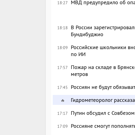
МВД предупредило об опа
18:27
В России зарегистрировал
18:18
Бундибуджио
Российские школьники вн
18:09
по ИИ
Пожар на складе в Брянск
17:57
метров
Россиян не будут обязыва
17:45
Гидрометеоролог рассказа
🔥
Путин обсудил с Совбезом
17:17
Россияне смогут пополнят
17:09