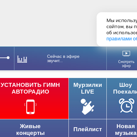
Мы использу
сайтом, вы 
об использо
правилами о
Сейчас в эфире
звучит...
УСТАНОВИТЬ ГИМН
Мурзилки
Шоу
АВТОРАДИО
LIVE
Поехал
Живые
Новая
Плейлист
концерты
музыка