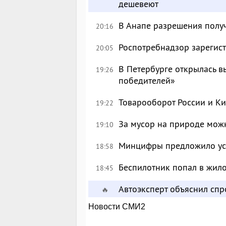
дешевеют
В Анапе разрешения полу
20:16
Роспотребнадзор зарегист
20:05
В Петербурге открылась в
19:26
победителей»
Товарооборот России и Ки
19:22
За мусор на природе можн
19:10
Минцифры предложило уси
18:58
Беспилотник попал в жил
18:45
Автоэксперт объяснил сп
🔥
Новости СМИ2