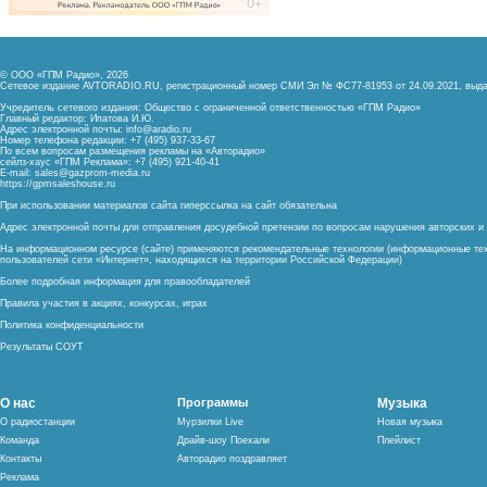
© ООО «ГПМ Радио», 2026
Сетевое издание AVTORADIO.RU, регистрационный номер
СМИ Эл № ФС77-81953 от 24.09.2021,
выда
Учредитель сетевого издания: Общество с ограниченной ответственностью «ГПМ Радио»
Главный редактор: Ипатова И.Ю.
Адрес электронной почты:
info@aradio.ru
Номер телефона редакции: +7 (495) 937-33-67
По всем вопросам размещения рекламы на «Авторадио»
сейлз-хаус «ГПМ Реклама»: +7 (495) 921-40-41
E-mail:
sales@gazprom-media.ru
https://gpmsaleshouse.ru
При использовании материалов сайта гиперссылка на сайт обязательна
Адрес электронной почты для отправления досудебной претензии по вопросам нарушения авторских 
На информационном ресурсе (сайте) применяются рекомендательные технологии (информационные тех
пользователей сети «Интернет», находящихся на территории Российской Федерации)
Более подробная информация для правообладателей
Правила участия в акциях, конкурсах, играх
Политика конфиденциальности
Результаты СОУТ
О нас
Программы
Музыка
О радиостанции
Мурзилки Live
Новая музыка
Команда
Драйв-шоу Поехали
Плейлист
Контакты
Авторадио поздравляет
Реклама