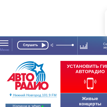
Се
зв
УСТАНОВИТЬ Г
АВТОРАДИО
Нижний Новгород 101.9 FM
Живые
концерты
Напиши в эфир