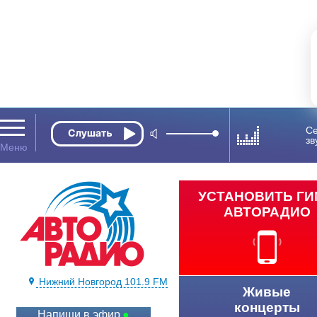
Се
зв
УСТАНОВИТЬ Г
АВТОРАДИО
Нижний Новгород 101.9 FM
Живые
концерты
Напиши в эфир