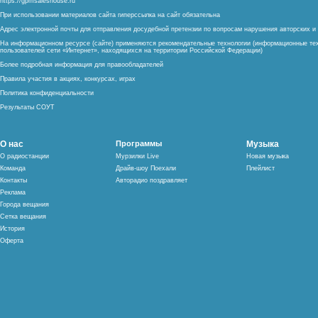
https://gpmsaleshouse.ru
При использовании материалов сайта гиперссылка на сайт обязательна
Адрес электронной почты для отправления досудебной претензии по вопросам нарушения авторских 
На информационном ресурсе (сайте) применяются рекомендательные технологии (информационные тех
пользователей сети «Интернет», находящихся на территории Российской Федерации)
Более подробная информация для правообладателей
Правила участия в акциях, конкурсах, играх
Политика конфиденциальности
Результаты СОУТ
О нас
Программы
Музыка
О радиостанции
Мурзилки Live
Новая музыка
Команда
Драйв-шоу Поехали
Плейлист
Контакты
Авторадио поздравляет
Реклама
Города вещания
Сетка вещания
История
Оферта