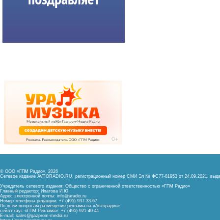
© ООО «ГПМ Радио», 2026
Сетевое издание AVTORADIO.RU, регистрационный номер
СМИ Эл № ФС77-81953 от 24.09.2021,
выда
Учредитель сетевого издания: Общество с ограниченной ответственностью «ГПМ Радио»
Главный редактор: Ипатова И.Ю.
Адрес электронной почты:
info@aradio.ru
Номер телефона редакции: +7 (495) 937-33-67
По всем вопросам размещения рекламы на «Авторадио»
сейлз-хаус «ГПМ Реклама»: +7 (495) 921-40-41
E-mail:
sales@gazprom-media.ru