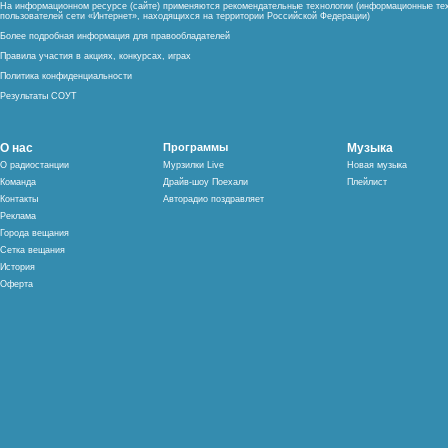
На информационном ресурсе (сайте) применяются рекомендательные технологии (информационные тех
пользователей сети «Интернет», находящихся на территории Российской Федерации)
Более подробная информация для правообладателей
Правила участия в акциях, конкурсах, играх
Политика конфиденциальности
Результаты СОУТ
О нас
Программы
Музыка
О радиостанции
Мурзилки Live
Новая музыка
Команда
Драйв-шоу Поехали
Плейлист
Контакты
Авторадио поздравляет
Реклама
Города вещания
Сетка вещания
История
Оферта