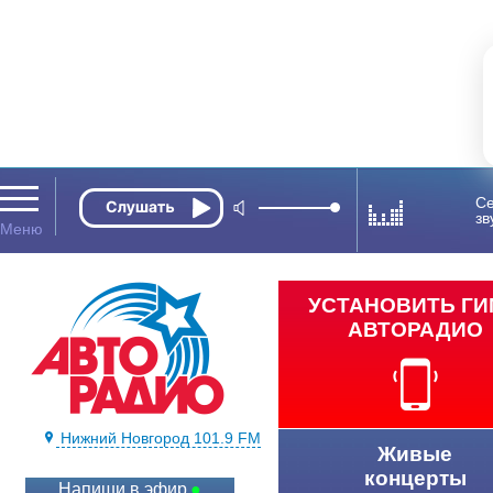
Се
зв
УСТАНОВИТЬ Г
АВТОРАДИО
Нижний Новгород 101.9 FM
Живые
концерты
Напиши в эфир