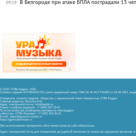
В Белгороде при атаке БПЛА пострадали 13 че
09:19
© ООО «ГПМ Радио», 2026
Сетевое издание AVTORADIO.RU, регистрационный номер
СМИ Эл № ФС77-81953 от 24.09.2021,
выда
Учредитель сетевого издания: Общество с ограниченной ответственностью «ГПМ Радио»
Главный редактор: Ипатова И.Ю.
Адрес электронной почты:
info@aradio.ru
Номер телефона редакции: +7 (495) 937-33-67
По всем вопросам размещения рекламы на «Авторадио»
сейлз-хаус «ГПМ Реклама»: +7 (495) 921-40-41
E-mail:
sales@gazprom-media.ru
https://gpmsaleshouse.ru
При использовании материалов сайта гиперссылка на сайт обязательна
Адрес электронной почты для отправления досудебной претензии по вопросам нарушения авторских 