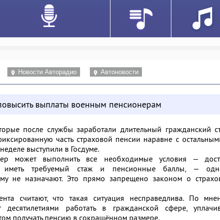
Новости Авторадио
Автоновости
повысить выплаты военным пенсионерам
торые после службы заработали длительный гражданский ст
иксированную часть страховой пенсии наравне с остальным
неделе выступили в Госдуме.
нер может выполнить все необходимые условия — дост
та, иметь требуемый стаж и пенсионные баллы, — одн
му не назначают. Это прямо запрещено законом о страхо
нта считают, что такая ситуация несправедлива. По мне
т десятилетиями работать в гражданской сфере, уплачив
этом получать пенсию в сокращённом размере.