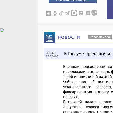
НОВОСТИ
Новости часа
В Госдуме предложили 
15:43
17.05.2026
Военным пенсионерам, ко
предложили выплачивать ф
такой инициативой на этой 
Сейчас военный пенсио
установленного возрас
фиксированную выплату е
пенсиях.
В нижней палате парламе
депутатов, человек може
страховые взносы, но при 