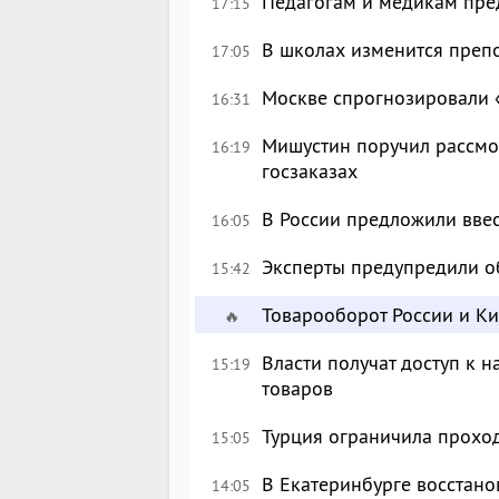
Педагогам и медикам пре
17:15
В школах изменится преп
17:05
Москве спрогнозировали 
16:31
Мишустин поручил рассмо
16:19
госзаказах
В России предложили вве
16:05
Эксперты предупредили о
15:42
Товарооборот России и К
🔥
Власти получат доступ к 
15:19
товаров
Турция ограничила прохо
15:05
В Екатеринбурге восстан
14:05