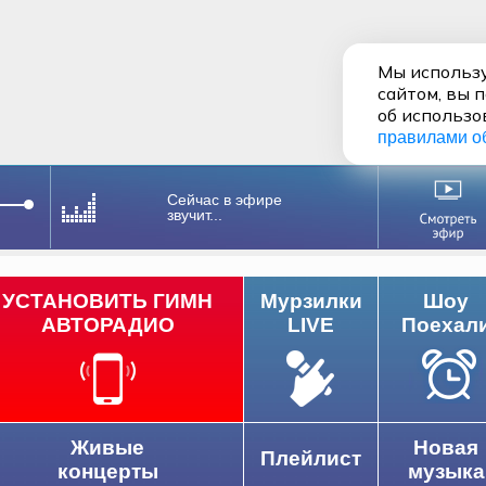
Мы использу
сайтом, вы 
об использо
правилами о
Сейчас в эфире
звучит...
УСТАНОВИТЬ ГИМН
Мурзилки
Шоу
АВТОРАДИО
LIVE
Поехал
Живые
Новая
Плейлист
концерты
музыка