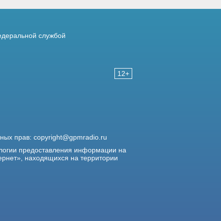
деральной службой
12+
жных прав:
copyright@gpmradio.ru
логии предоставления информации на
ернет», находящихся на территории