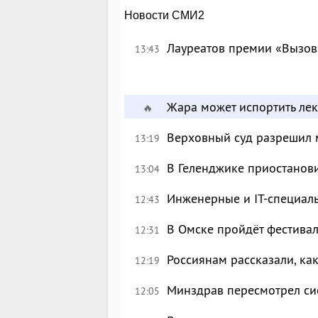
Новости СМИ2
Лауреатов премии «Вызов
13:43
Жара может испортить лек
🔥
Верховный суд разрешил 
13:19
В Геленджике приостанов
13:04
Инженерные и IT-специал
12:43
В Омске пройдёт фестива
12:31
Россиянам рассказали, ка
12:19
Минздрав пересмотрел си
12:05