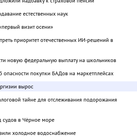
дложили надбавку к страховой пенсии
одавание естественных наук
«первый визит осени»
треть приоритет отечественных ИИ-решений в
сти новую федеральную выплату на школьников
б опасности покупки БАДов на маркетплейсах
иргизии вырос
налоговой тайне для отслеживания подорожания
д судов в Чёрное море
овили холодное водоснабжение