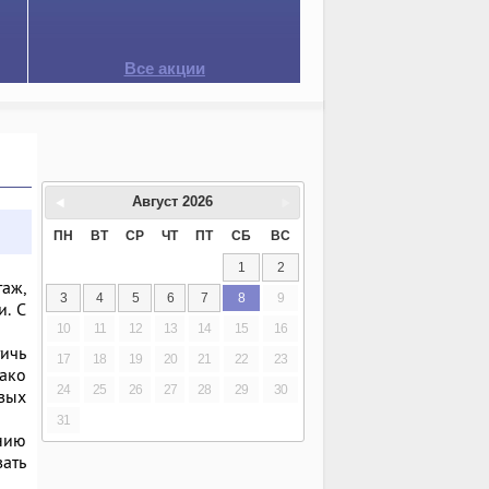
Все акции
Август
2026
ПН
ВТ
СР
ЧТ
ПТ
СБ
ВС
1
2
аж,
3
4
5
6
7
8
9
и. С
10
11
12
13
14
15
16
ичь
17
18
19
20
21
22
23
ако
24
25
26
27
28
29
30
вых
31
нию
ать