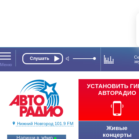
Се
зв
УСТАНОВИТЬ Г
АВТОРАДИО
Нижний Новгород 101.9 FM
Живые
концерты
Напиши в эфир