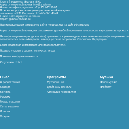
Главный редактор: Ипатова И.Ю.
Адрес электронной почты:
info@aradio.ru
Номер телефона редакции: +7 (495) 937-33-67
По всем вопросам размещения рекламы на «Авторадио»
сейлз-хаус «ГПМ Реклама»: +7 (495) 921-40-41
E-mail:
sales@gazprom-media.ru
https://gpmsaleshouse.ru
При использовании материалов сайта гиперссылка на сайт обязательна
Адрес электронной почты для отправления досудебной претензии по вопросам нарушения авторских 
На информационном ресурсе (сайте) применяются рекомендательные технологии (информационные тех
пользователей сети «Интернет», находящихся на территории Российской Федерации)
Более подробная информация для правообладателей
Правила участия в акциях, конкурсах, играх
Политика конфиденциальности
Результаты СОУТ
О нас
Программы
Музыка
О радиостанции
Мурзилки Live
Новая музыка
Команда
Драйв-шоу Поехали
Плейлист
Контакты
Авторадио поздравляет
Реклама
Города вещания
Сетка вещания
История
Оферта