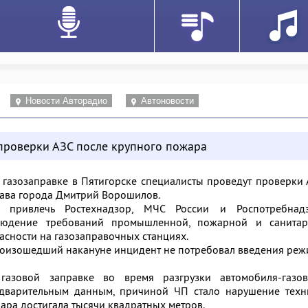
Новости Авторадио
Автоновости
 проверки АЗС после крупного пожара
 газозаправке в Пятигорске специалисты проведут проверки
лава города Дмитрий Ворошилов.
 привлечь Ростехнадзор, МЧС России и Роспотребнадз
людение требований промышленной, пожарной и санитар
сности на газозаправочных станциях.
роизошедший накануне инцидент не потребовал введения ре
газовой заправке во время разгрузки автомобиля-газов
дварительным данным, причиной ЧП стало нарушение техн
ара достигала тысячи квадратных метров.