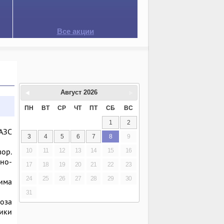
Все акции
Август
2026
ПН
ВТ
СР
ЧТ
ПТ
СБ
ВС
1
2
 АЗС
3
4
5
6
7
8
9
ор.
10
11
12
13
14
15
16
но-
17
18
19
20
21
22
23
24
25
26
27
28
29
30
жима
31
оза
ики