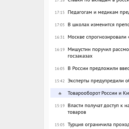
Педагогам и медикам пре
17:15
В школах изменится преп
17:05
Москве спрогнозировали 
16:31
Мишустин поручил рассмо
16:19
госзаказах
В России предложили вве
16:05
Эксперты предупредили о
15:42
Товарооборот России и К
🔥
Власти получат доступ к 
15:19
товаров
Турция ограничила прохо
15:05