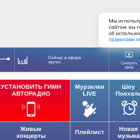
Мы использу
сайтом, вы 
об использо
правилами о
Сейчас в эфире
звучит...
УСТАНОВИТЬ ГИМН
Мурзилки
Шоу
АВТОРАДИО
LIVE
Поехал
Живые
Новая
Плейлист
концерты
музыка