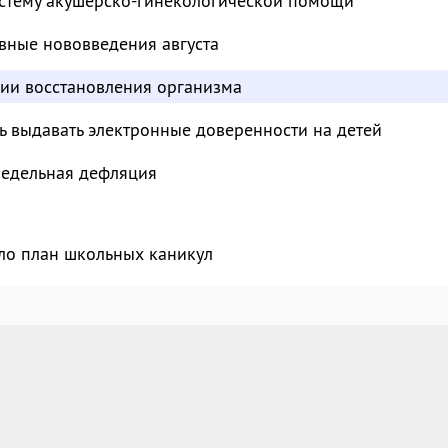
стему акушерско-гинекологической помощи
вные нововведения августа
дии восстановления организма
ь выдавать электронные доверенности на детей
недельная дефляция
ло план школьных каникул