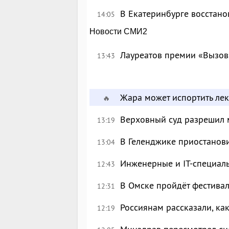
В Екатеринбурге восстан
14:05
Новости СМИ2
Лауреатов премии «Вызов
13:43
Жара может испортить лек
🔥
Верховный суд разрешил 
13:19
В Геленджике приостанов
13:04
Инженерные и IT-специал
12:43
В Омске пройдёт фестива
12:31
Россиянам рассказали, ка
12:19