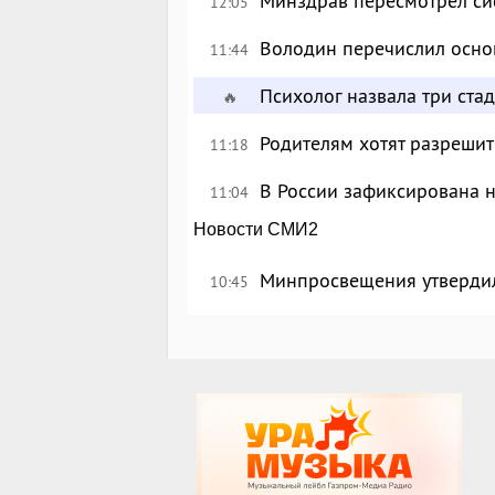
Минздрав пересмотрел си
12:05
Володин перечислил осно
11:44
Психолог назвала три ста
🔥
Родителям хотят разрешит
11:18
В России зафиксирована 
11:04
Новости СМИ2
Минпросвещения утверди
10:45