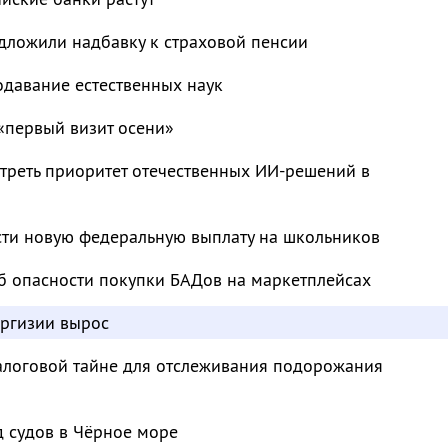
дложили надбавку к страховой пенсии
одавание естественных наук
«первый визит осени»
треть приоритет отечественных ИИ-решений в
сти новую федеральную выплату на школьников
б опасности покупки БАДов на маркетплейсах
иргизии вырос
налоговой тайне для отслеживания подорожания
д судов в Чёрное море