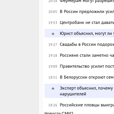
Фермерам могут разрешить
20:18
В России предложили уси
20:05
Центробанк не стал дават
19:53
Юрист объяснил, могут ли
🔥
Свадьбы в России подоро
19:27
Россияне стали заметно ч
19:18
Правительство усилит пос
19:09
В Белоруссии откроют сем
18:51
Эксперт объяснил, почему
🔥
нарушителей
Российские пловцы выигра
18:26
Новости СМИ2