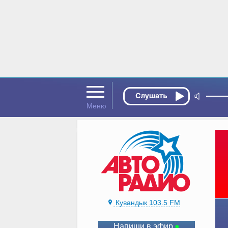
Кувандык 103.5 FM
Напиши в эфир