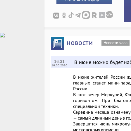
НОВОСТИ
Новости часа
В июне можно будет на
16:31
16.05.2026
В июне жителей России жд
главных станет мини-пар
России.
В этот вечер Меркурий, Ю
горизонтом. При благоп
специальной техники.
Середина месяца ознаменуе
— самый длинный день в го
Завершится июнь микролун
московскому времени.