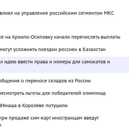
лиял на управление российским сегментом МКС
ке на Архипо-Осиповку начали перечислять выплаты
огут усложнить поездки россиян в Казахстан
л идею ввести права и номера для самокатов и
ообщения о переносе складов из России
ресмотреть льготы для победителей олимпиад
ИИмаша в Королёве потушили
при продаже сим-карт иностранцам введут
ь