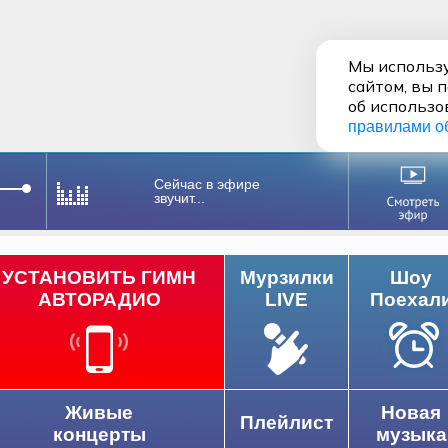
Мы использу
сайтом, вы 
об использо
правилами о
Сейчас в эфире
звучит...
УСТАНОВИТЬ ГИМН
Мурзилки
Шоу
АВТОРАДИО
LIVE
Поехал
Живые
Новая
Плейлист
концерты
музыка