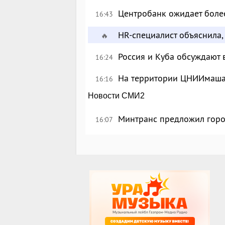
Центробанк ожидает более
16:43
HR-специалист объяснила, 
🔥
Россия и Куба обсуждают
16:24
На территории ЦНИИмаша
16:16
Новости СМИ2
Минтранс предложил горо
16:07