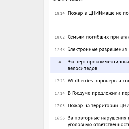
Пожар в ЦНИИмаше не пов
18:14
Семьям погибших при ата
18:02
Электронные разрешения м
17:48
Эксперт прокомментирова
🔥
велосипедов
Wildberries опровергла с
17:25
В Госдуме предложили пе
17:14
Пожар на территории ЦН
17:05
За повторные нарушения 
16:56
уголовную ответственност