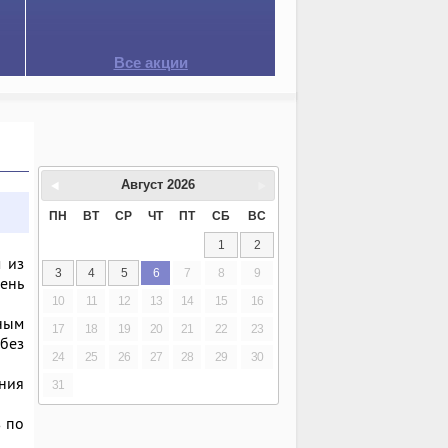
Все акции
Август
2026
ПН
ВТ
СР
ЧТ
ПТ
СБ
ВС
1
2
 из
3
4
5
6
7
8
9
ень
10
11
12
13
14
15
16
дным
17
18
19
20
21
22
23
без
24
25
26
27
28
29
30
яния
31
в по