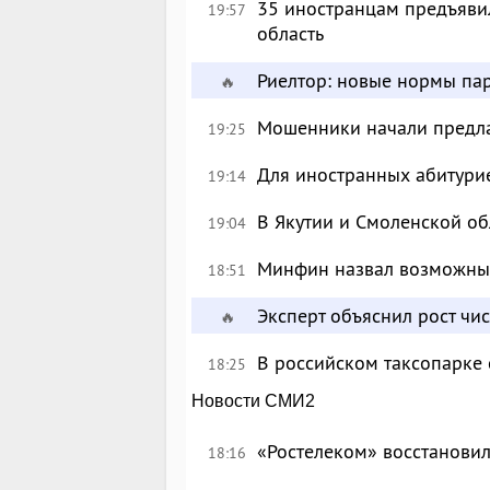
35 иностранцам предъявил
19:57
область
Риелтор: новые нормы пар
🔥
Мошенники начали предлаг
19:25
Для иностранных абитурие
19:14
В Якутии и Смоленской об
19:04
Минфин назвал возможны
18:51
Эксперт объяснил рост чи
🔥
В российском таксопарке
18:25
Новости СМИ2
«Ростелеком» восстановил
18:16