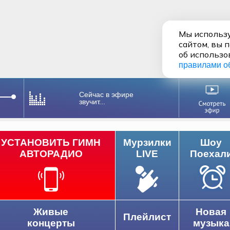
Мы использу
сайтом, вы 
об использо
правилами о
Сейчас в эфире
звучит...
УСТАНОВИТЬ ГИМН
Мурзилки
Шоу
АВТОРАДИО
LIVE
Поехал
Живые
Новая
Плейлист
концерты
музыка