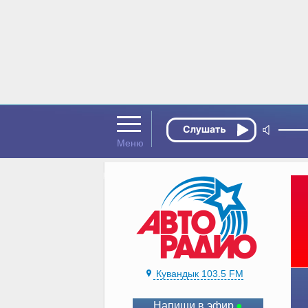
Кувандык 103.5 FM
Напиши в эфир