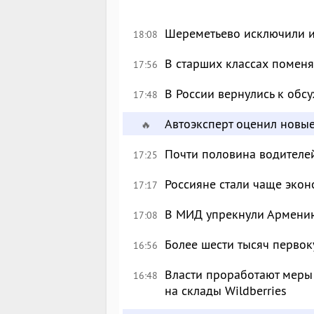
Шереметьево исключили и
18:08
В старших классах поменя
17:56
В России вернулись к об
17:48
Автоэксперт оценил новы
🔥
Почти половина водителе
17:25
Россияне стали чаще экон
17:17
В МИД упрекнули Армению
17:08
Более шести тысяч перво
16:56
Власти проработают меры
16:48
на склады Wildberries