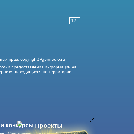
12+
жных прав:
copyright@gpmradio.ru
логии предоставления информации на
ернет», находящихся на территории
 и конкурсы
Проекты
нег. Счастливый
Дискотека 80-х