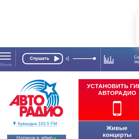
Се
зв
УСТАНОВИТЬ Г
АВТОРАДИО
Кувандык 103.5 FM
Живые
концерты
Напиши в эфир