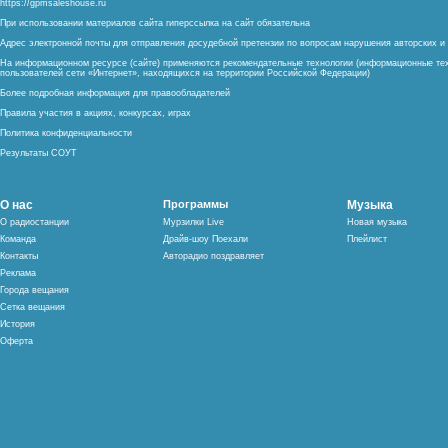
https://gpmsaleshouse.ru
При использовании материалов сайта гиперссылка на сайт обязательна
Адрес электронной почты для отправления досудебной претензии по вопросам нарушения авторских 
На информационном ресурсе (сайте) применяются рекомендательные технологии (информационные тех
пользователей сети «Интернет», находящихся на территории Российской Федерации)
Более подробная информация для правообладателей
Правила участия в акциях, конкурсах, играх
Политика конфиденциальности
Результаты СОУТ
О нас
Программы
Музыка
О радиостанции
Мурзилки Live
Новая музыка
Команда
Драйв-шоу Поехали
Плейлист
Контакты
Авторадио поздравляет
Реклама
Города вещания
Сетка вещания
История
Оферта