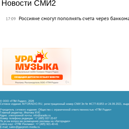
Новости СМИ2
Россияне смогут пополнять счета через банком
17:09
© ООО «ГПМ Радио», 2026
Сетевое издание AVTORADIO.RU, регистрационный номер
СМИ Эл № ФС77-81953 от 24.09.2021,
выда
Учредитель сетевого издания: Общество с ограниченной ответственностью «ГПМ Радио»
Главный редактор: Ипатова И.Ю.
Адрес электронной почты:
info@aradio.ru
Номер телефона редакции: +7 (495) 937-33-67
По всем вопросам размещения рекламы на «Авторадио»
сейлз-хаус «ГПМ Реклама»: +7 (495) 921-40-41
E-mail:
sales@gazprom-media.ru