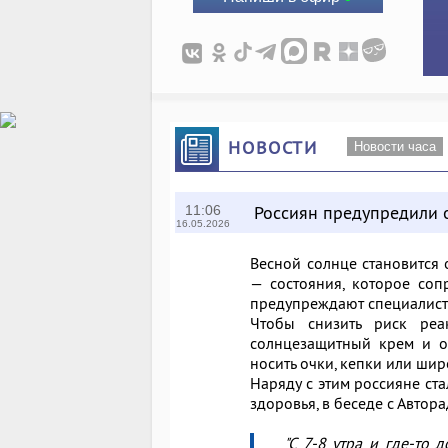
НОВОСТИ
Новости часа
Россиян предупредили 
11:06
16.05.2026
Весной солнце становится 
— состояния, которое соп
предупреждают специалист
Чтобы снизить риск реа
солнцезащитный крем и о
носить очки, кепки или ши
Наряду с этим россияне ста
здоровья, в беседе с Автор
"С 7-8 утра и где-то 