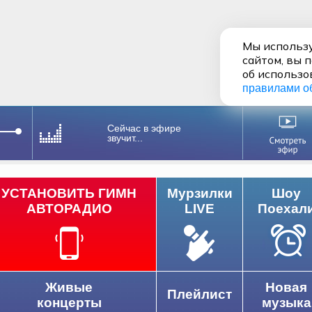
Мы использу
сайтом, вы 
об использо
правилами о
Сейчас в эфире
звучит...
УСТАНОВИТЬ ГИМН
Мурзилки
Шоу
АВТОРАДИО
LIVE
Поехал
Живые
Новая
Плейлист
концерты
музыка