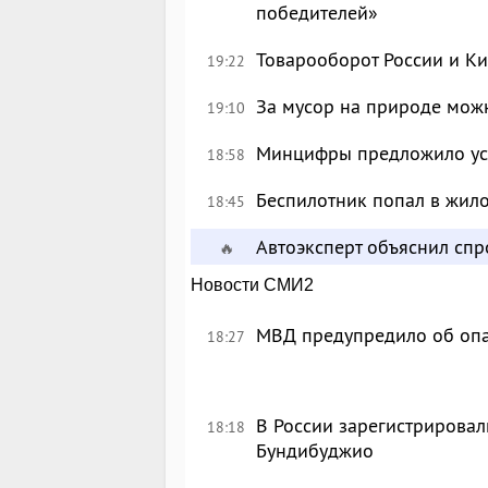
победителей»
Товарооборот России и Ки
19:22
За мусор на природе можн
19:10
Минцифры предложило уси
18:58
Беспилотник попал в жил
18:45
Автоэксперт объяснил сп
🔥
Новости СМИ2
МВД предупредило об опа
18:27
В России зарегистрировал
18:18
Бундибуджио