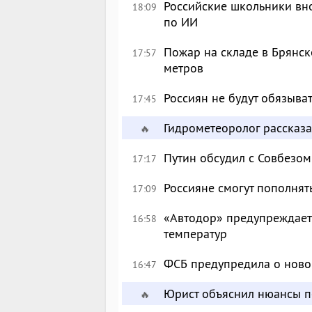
Российские школьники вн
18:09
по ИИ
Пожар на складе в Брянск
17:57
метров
Россиян не будут обязыва
17:45
Гидрометеоролог рассказа
🔥
Путин обсудил с Совбезом
17:17
Россияне смогут пополнят
17:09
«Автодор» предупреждает 
16:58
температур
ФСБ предупредила о ново
16:47
Юрист объяснил нюансы п
🔥