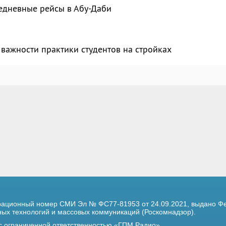
едневные рейсы в Абу-Даби
важности практики студентов на стройках
трационный номер
СМИ Эл № ФС77-81953 от 24.09.2021,
выдано Фе
х технологий и массовых коммуникаций (Роскомнадзор).
 с ограниченной ответственностью «ГПМ Радио»