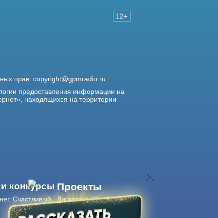
12+
жных прав:
copyright@gpmradio.ru
логии предоставления информации на
ернет», находящихся на территории
 и конкурсы
Проекты
нег. Счастливый
Дискотека 80-х
Живые концерты