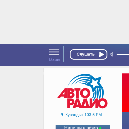
Кувандык 103.5 FM
Напиши в эфир