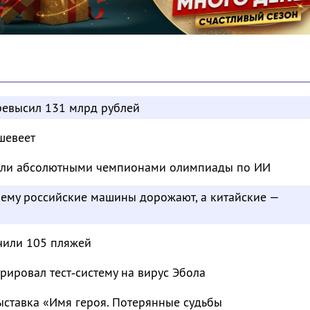
евысил 131 млрд рублей
шевеет
тали абсолютными чемпионами олимпиады по ИИ
чему российские машины дорожают, а китайские —
чили 105 пляжей
рировал тест‑систему на вирус Эбола
ыставка «Имя героя. Потерянные судьбы