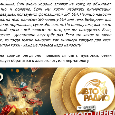
лнышка. Они очень хорошо влияют на кожу, не обжигают.
ртно и полезно. Если мы хотим избежать пигментации,
 девушек, пользуемся фотозащитой SPF 50+. На лицо наносим
ца, на тело наносим SPF-защиту 50+ для тела. Выбираем для
ная, нормальная, сухая. Это важно. По поводу того, как часто
ный крем - всё зависит от того, где вы находитесь. Если,
скве - достаточно двух-трёх раз. Если это какое-то такое
о, то тогда нужно наносить как минимум каждые два часа.
пом кожи - каждые полчаса надо наносить."
а солнце регулярно появляются сыпь, пузырьки, отёки 
едует обратиться к аллергологу или дерматологу.