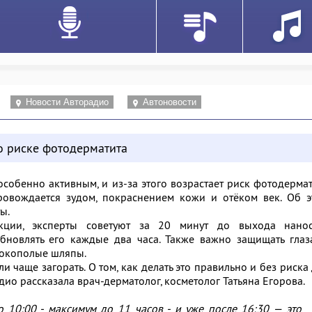
Новости Авторадио
Автоновости
о риске фотодерматита
особенно активным, и из-за этого возрастает риск фотодерма
ровождается зудом, покраснением кожи и отёком век. Об э
ы.
кции, эксперты советуют за 20 минут до выхода нанос
бновлять его каждые два часа. Также важно защищать глаз
рокополые шляпы.
ли чаще загорать. О том, как делать это правильно и без риска
адио рассказала врач-дерматолог, косметолог Татьяна Егорова.
до 10:00 - максимум до 11 часов - и уже после 16:30 — это