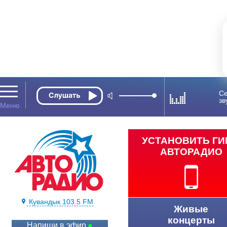
Се
зв
УСТАНОВИТЬ Г
АВТОРАДИО
Кувандык 103.5 FM
Живые
концерты
Напиши в эфир