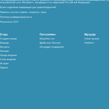
На информационном ресурсе (сайте) применяются рекомендательные технологии (информационные тех
пользователей сети «Интернет», находящихся на территории Российской Федерации)
Более подробная информация для правообладателей
Правила участия в акциях, конкурсах, играх
Политика конфиденциальности
Результаты СОУТ
О нас
Программы
Музыка
О радиостанции
Мурзилки Live
Новая музыка
Команда
Драйв-шоу Поехали
Плейлист
Контакты
Авторадио поздравляет
Реклама
Города вещания
Сетка вещания
История
Оферта