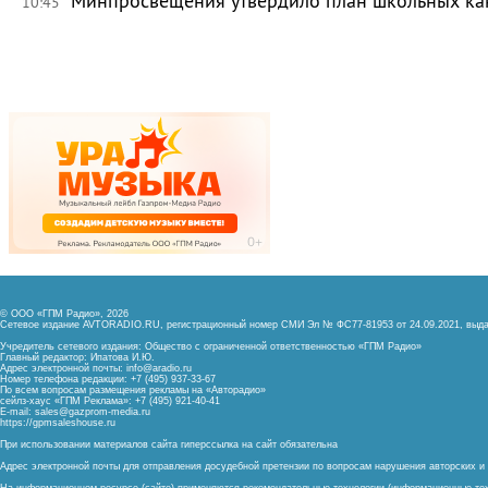
Минпросвещения утвердило план школьных ка
10:45
© ООО «ГПМ Радио», 2026
Сетевое издание AVTORADIO.RU, регистрационный номер
СМИ Эл № ФС77-81953 от 24.09.2021,
выда
Учредитель сетевого издания: Общество с ограниченной ответственностью «ГПМ Радио»
Главный редактор: Ипатова И.Ю.
Адрес электронной почты:
info@aradio.ru
Номер телефона редакции: +7 (495) 937-33-67
По всем вопросам размещения рекламы на «Авторадио»
сейлз-хаус «ГПМ Реклама»: +7 (495) 921-40-41
E-mail:
sales@gazprom-media.ru
https://gpmsaleshouse.ru
При использовании материалов сайта гиперссылка на сайт обязательна
Адрес электронной почты для отправления досудебной претензии по вопросам нарушения авторских 