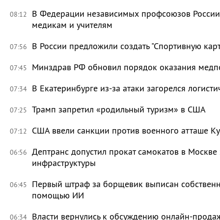
В Федерации независимых профсоюзов России 
08:12
медикам и учителям
В России предложили создать "Спортивную карт
07:56
Минздрав РФ обновил порядок оказания мед
07:45
В Екатеринбурге из-за атаки загорелся логисти
07:34
Трамп запретил «родильный туризм» в США
07:25
США ввели санкции против военного атташе Ку
07:12
Дептранс допустил прокат самокатов в Москве
06:56
инфраструктуры
Первый штраф за борщевик выписан собственни
06:45
помощью ИИ
Власти вернулись к обсуждению онлайн-прода
06:34