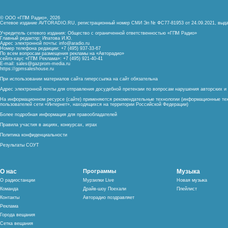
© ООО «ГПМ Радио», 2026
Сетевое издание AVTORADIO.RU, регистрационный номер
СМИ Эл № ФС77-81953 от 24.09.2021,
выда
Учредитель сетевого издания: Общество с ограниченной ответственностью «ГПМ Радио»
Главный редактор: Ипатова И.Ю.
Адрес электронной почты:
info@aradio.ru
Номер телефона редакции: +7 (495) 937-33-67
По всем вопросам размещения рекламы на «Авторадио»
сейлз-хаус «ГПМ Реклама»: +7 (495) 921-40-41
E-mail:
sales@gazprom-media.ru
https://gpmsaleshouse.ru
При использовании материалов сайта гиперссылка на сайт обязательна
Адрес электронной почты для отправления досудебной претензии по вопросам нарушения авторских 
На информационном ресурсе (сайте) применяются рекомендательные технологии (информационные тех
пользователей сети «Интернет», находящихся на территории Российской Федерации)
Более подробная информация для правообладателей
Правила участия в акциях, конкурсах, играх
Политика конфиденциальности
Результаты СОУТ
О нас
Программы
Музыка
О радиостанции
Мурзилки Live
Новая музыка
Команда
Драйв-шоу Поехали
Плейлист
Контакты
Авторадио поздравляет
Реклама
Города вещания
Сетка вещания