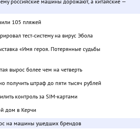
чему российские машины дорожают, а китайские —
чили 105 пляжей
рировал тест‑систему на вирус Эбола
ыставка «Имя героя. Потерянные судьбы
тая вырос более чем на четверть
о получить штраф до пяти тысяч рублей
лить контроль за SIM-картами
ой дом в Керчи
рос на машины ушедших брендов