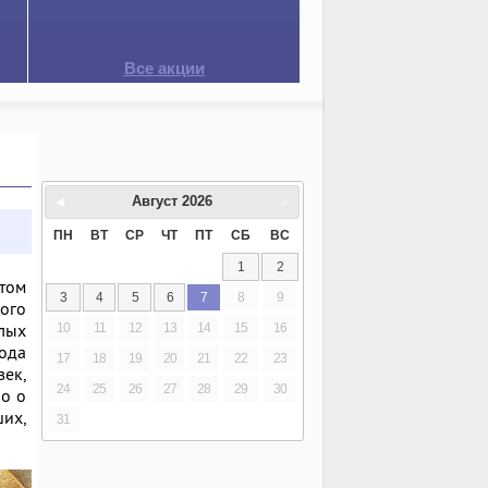
Все акции
Август
2026
ПН
ВТ
СР
ЧТ
ПТ
СБ
ВС
1
2
этом
3
4
5
6
7
8
9
ого
илых
10
11
12
13
14
15
16
ода
17
18
19
20
21
22
23
век,
24
25
26
27
28
29
30
ло о
их,
31