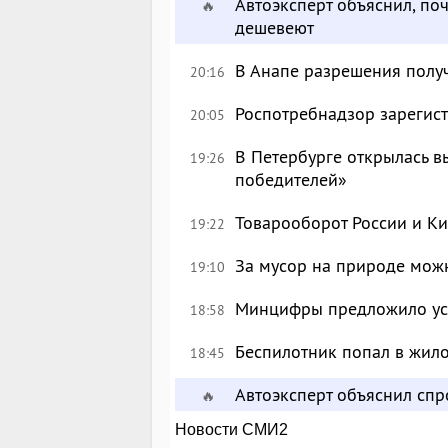
Автоэксперт объяснил, по
🔥
дешевеют
В Анапе разрешения полу
20:16
Роспотребнадзор зарегист
20:05
В Петербурге открылась в
19:26
победителей»
Товарооборот России и Ки
19:22
За мусор на природе можн
19:10
Минцифры предложило уси
18:58
Беспилотник попал в жил
18:45
Автоэксперт объяснил сп
🔥
Новости СМИ2