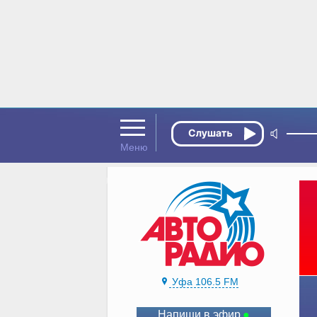
Уфа 106.5 FM
Напиши в эфир