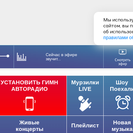
Мы использу
сайтом, вы 
об использо
правилами о
Сейчас в эфире
звучит...
УСТАНОВИТЬ ГИМН
Мурзилки
Шоу
АВТОРАДИО
LIVE
Поехал
Живые
Новая
Плейлист
концерты
музыка