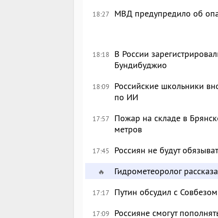
МВД предупредило об опа
18:27
В России зарегистрировал
18:18
Бундибуджио
Российские школьники вн
18:09
по ИИ
Пожар на складе в Брянск
17:57
метров
Россиян не будут обязыва
17:45
Гидрометеоролог рассказа
🔥
Путин обсудил с Совбезом
17:17
Россияне смогут пополнят
17:09