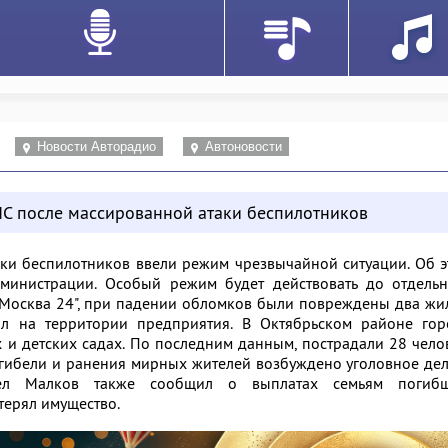
Новости Авторадио
Автоновости
ЧС после массированной атаки беспилотников
аки беспилотников ввели режим чрезвычайной ситуации. Об 
министрации. Особый режим будет действовать до отдельн
"Москва 24", при падении обломков были повреждены два ж
л на территории предприятия. В Октябрьском районе гор
 и детских садах. По последним данным, пострадали 28 чело
 гибели и ранения мирных жителей возбуждено уголовное де
авел Малков также сообщил о выплатах семьям погибш
терял имущество.