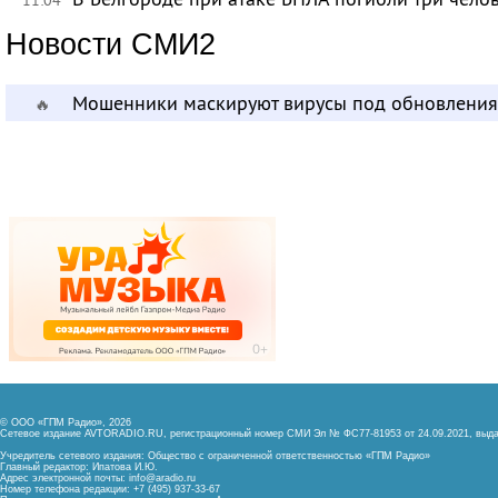
Новости СМИ2
Мошенники маскируют вирусы под обновления
🔥
© ООО «ГПМ Радио», 2026
Сетевое издание AVTORADIO.RU, регистрационный номер
СМИ Эл № ФС77-81953 от 24.09.2021,
выда
Учредитель сетевого издания: Общество с ограниченной ответственностью «ГПМ Радио»
Главный редактор: Ипатова И.Ю.
Адрес электронной почты:
info@aradio.ru
Номер телефона редакции: +7 (495) 937-33-67