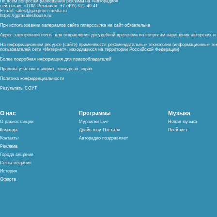
По всем вопросам размещения рекламы на «Авторадио»
сейлз-хаус «ГПМ Реклама»: +7 (495) 921-40-41
E-mail:
sales@gazprom-media.ru
https://gpmsaleshouse.ru
При использовании материалов сайта гиперссылка на сайт обязательна
Адрес электронной почты для отправления досудебной претензии по вопросам нарушения авторских 
На информационном ресурсе (сайте) применяются рекомендательные технологии (информационные тех
пользователей сети «Интернет», находящихся на территории Российской Федерации)
Более подробная информация для правообладателей
Правила участия в акциях, конкурсах, играх
Политика конфиденциальности
Результаты СОУТ
О нас
Программы
Музыка
О радиостанции
Мурзилки Live
Новая музыка
Команда
Драйв-шоу Поехали
Плейлист
Контакты
Авторадио поздравляет
Реклама
Города вещания
Сетка вещания
История
Оферта