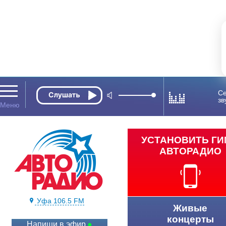
Се
зв
УСТАНОВИТЬ Г
АВТОРАДИО
Уфа 106.5 FM
Живые
концерты
Напиши в эфир