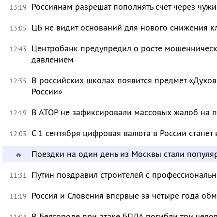
Россиянам разрешат пополнять счёт через чуж
13:19
ЦБ не видит оснований для нового снижения к
13:05
Центробанк предупредил о росте мошенническ
12:43
давлением
В российских школах появится предмет «Духов
12:35
России»
В АТОР не зафиксировали массовых жалоб на п
12:19
С 1 сентября цифровая валюта в России станет
12:05
Поездки на один день из Москвы стали популя
🔥
Путин поздравил строителей с профессиональ
11:31
Россия и Словения впервые за четыре года об
11:19
В Белгороде при атаке БПЛА погибли три чело
11:04