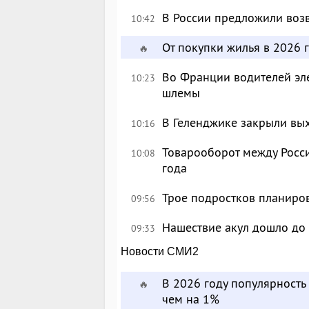
В России предложили возв
10:42
От покупки жилья в 2026 г
🔥
Во Франции водителей эл
10:23
шлемы
В Геленджике закрыли вых
10:16
Товарооборот между Росси
10:08
года
Трое подростков планиров
09:56
Нашествие акул дошло до
09:33
Новости СМИ2
В 2026 году популярност
🔥
чем на 1%