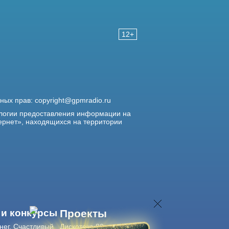
12+
жных прав:
copyright@gpmradio.ru
логии предоставления информации на
ернет», находящихся на территории
 и конкурсы
Проекты
нег. Счастливый
Дискотека 80-х