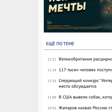
ЕЩЁ ПО ТЕМЕ
Великобритания расширил
11:32
117 тысяч человек поступ
11:24
Следующий конкурс "Интер
11:16
место обсуждается
В США вывели собак, кот
11:08
Жапаров назвал Россию с
10:56