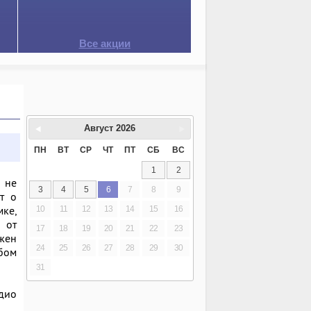
Все акции
Август
2026
ПН
ВТ
СР
ЧТ
ПТ
СБ
ВС
1
2
 не
3
4
5
6
7
8
9
т о
мке,
10
11
12
13
14
15
16
 от
17
18
19
20
21
22
23
лжен
24
25
26
27
28
29
30
обом
31
дио