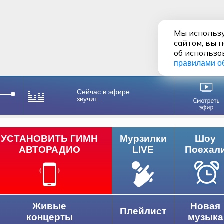
Мы использу
сайтом, вы 
об использо
правилами о
Сейчас в эфире
звучит...
УСТАНОВИТЬ ГИМН
Мурзилки
Шоу
АВТОРАДИО
LIVE
Поехал
Живые
Новая
Плейлист
концерты
музыка