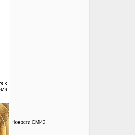
те с
 или
Новости СМИ2