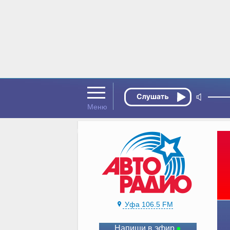
Уфа 106.5 FM
Напиши в эфир