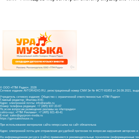
© ООО «ГПМ Радио», 2026
Сетевое издание AVTORADIO.RU, регистрационный номер
СМИ Эл № ФС77-81953 от 24.09.2021,
выда
Учредитель сетевого издания: Общество с ограниченной ответственностью «ГПМ Радио»
Главный редактор: Ипатова И.Ю.
Адрес электронной почты:
info@aradio.ru
Номер телефона редакции: +7 (495) 937-33-67
По всем вопросам размещения рекламы на «Авторадио»
сейлз-хаус «ГПМ Реклама»: +7 (495) 921-40-41
E-mail:
sales@gazprom-media.ru
https://gpmsaleshouse.ru
При использовании материалов сайта гиперссылка на сайт обязательна
Адрес электронной почты для отправления досудебной претензии по вопросам нарушения авторских 
На информационном ресурсе (сайте) применяются рекомендательные технологии (информационные тех