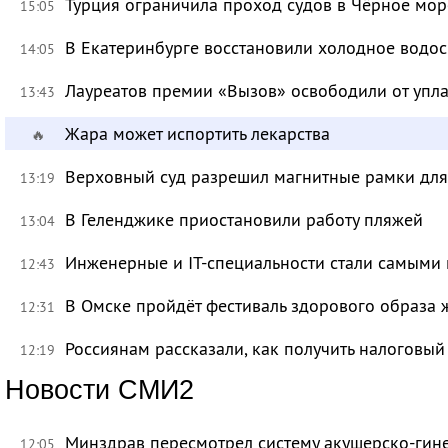
Турция ограничила проход судов в Чёрное мор
15:05
В Екатеринбурге восстановили холодное водо
14:05
Лауреатов премии «Вызов» освободили от уп
13:43
Жара может испортить лекарства
🔥
Верховный суд разрешил магнитные рамки для
13:19
В Геленджике приостановили работу пляжей
13:04
Инженерные и IT-специальности стали самыми 
12:43
В Омске пройдёт фестиваль здорового образа
12:31
Россиянам рассказали, как получить налоговый
12:19
Новости СМИ2
Минздрав пересмотрел систему акушерско-ги
12:05