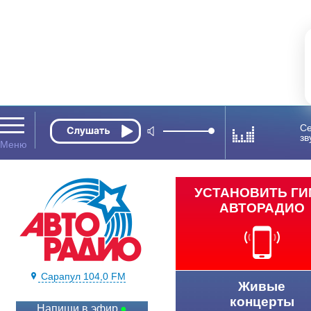
Се
зв
УСТАНОВИТЬ Г
АВТОРАДИО
Сарапул 104,0 FM
Живые
концерты
Напиши в эфир