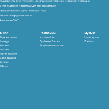
пользователей сети «Интернет», находящихся на территории Российской Федерации)
Более подробная информация для правообладателей
Правила участия в акциях, конкурсах, играх
Политика конфиденциальности
Результаты СОУТ
О нас
Программы
Музыка
О радиостанции
Мурзилки Live
Новая музыка
Команда
Драйв-шоу Поехали
Плейлист
Контакты
Авторадио поздравляет
Реклама
Города вещания
Сетка вещания
История
Оферта