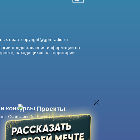
жных прав:
copyright@gpmradio.ru
логии предоставления информации на
ернет», находящихся на территории
 и конкурсы
Проекты
нег. Счастливый
Дискотека 80-х
Живые концерты
Журнал Авторадио
Авторадио
в смартфоне