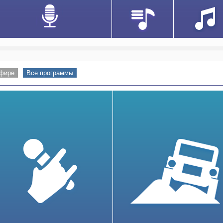
эфире
Все программы