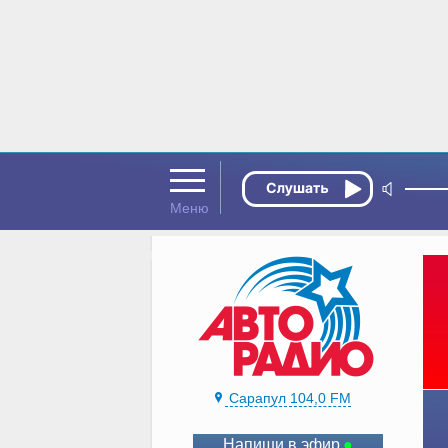
Сарапул 104,0 FM
Напиши в эфир