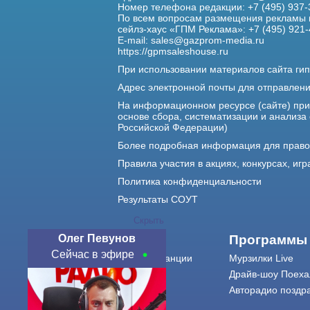
Номер телефона редакции: +7 (495) 937-
По всем вопросам размещения рекламы 
сейлз-хаус «ГПМ Реклама»: +7 (495) 921-
E-mail:
sales@gazprom-media.ru
https://gpmsaleshouse.ru
При использовании материалов сайта гип
Адрес электронной почты для отправлен
На информационном ресурсе (сайте) пр
основе сбора, систематизации и анализа
Российской Федерации)
Более подробная информация для прав
Правила участия в акциях, конкурсах, игр
Политика конфиденциальности
Результаты СОУТ
Скрыть
Олег Певунов
О нас
Программы
Сейчас в эфире
О радиостанции
Мурзилки Live
Команда
Драйв-шоу Поеха
Контакты
Авторадио поздр
Реклама