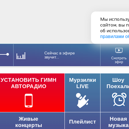
Мы использу
сайтом, вы 
об использо
правилами о
Сейчас в эфире
звучит...
УСТАНОВИТЬ ГИМН
Мурзилки
Шоу
АВТОРАДИО
LIVE
Поехал
Живые
Новая
Плейлист
концерты
музыка