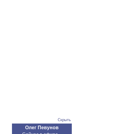
Скрыть
Олег Певунов