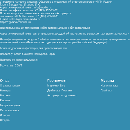
Учредитель сетевого издания: Общество с ограниченной ответственностью «ГПМ Радио»
Главный редактор: Ипатова И.Ю.
Адрес электронной почты:
info@aradio.ru
Номер телефона редакции: +7 (495) 937-33-67
По всем вопросам размещения рекламы на «Авторадио»
сейлз-хаус «ГПМ Реклама»: +7 (495) 921-40-41
E-mail:
sales@gazprom-media.ru
https://gpmsaleshouse.ru
При использовании материалов сайта гиперссылка на сайт обязательна
Адрес электронной почты для отправления досудебной претензии по вопросам нарушения авторских 
На информационном ресурсе (сайте) применяются рекомендательные технологии (информационные тех
пользователей сети «Интернет», находящихся на территории Российской Федерации)
Более подробная информация для правообладателей
Правила участия в акциях, конкурсах, играх
Политика конфиденциальности
Результаты СОУТ
О нас
Программы
Музыка
О радиостанции
Мурзилки Live
Новая музыка
Команда
Драйв-шоу Поехали
Плейлист
Контакты
Авторадио поздравляет
Реклама
Города вещания
Сетка вещания
История
Оферта