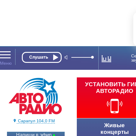
Се
зв
УСТАНОВИТЬ Г
АВТОРАДИО
Сарапул 104,0 FM
Живые
концерты
Напиши в эфир