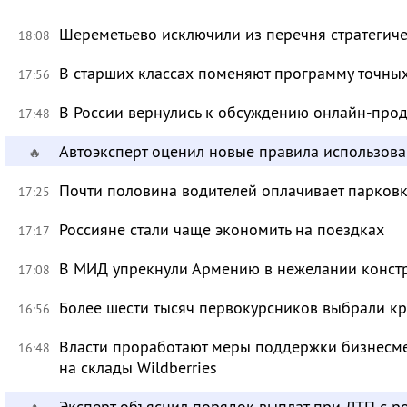
Шереметьево исключили из перечня стратегич
18:08
В старших классах поменяют программу точных
17:56
В России вернулись к обсуждению онлайн-про
17:48
Автоэксперт оценил новые правила использов
🔥
Почти половина водителей оплачивает парковк
17:25
Россияне стали чаще экономить на поездках
17:17
В МИД упрекнули Армению в нежелании констр
17:08
Более шести тысяч первокурсников выбрали к
16:56
Власти проработают меры поддержки бизнесме
16:48
на склады Wildberries
Эксперт объяснил порядок выплат при ДТП с 