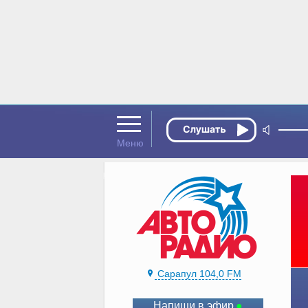
Сарапул 104,0 FM
Напиши в эфир