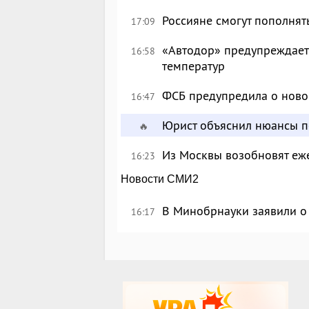
Россияне смогут пополнят
17:09
«Автодор» предупреждает 
16:58
температур
ФСБ предупредила о ново
16:47
Юрист объяснил нюансы п
🔥
Из Москвы возобновят еж
16:23
Новости СМИ2
В Минобрнауки заявили о 
16:17