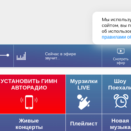
Мы использу
сайтом, вы 
об использо
правилами о
Сейчас в эфире
звучит...
УСТАНОВИТЬ ГИМН
Мурзилки
Шоу
АВТОРАДИО
LIVE
Поехал
Живые
Новая
Плейлист
концерты
музыка