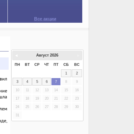
Все акции
Август
2026
ПН
ВТ
СР
ЧТ
ПТ
СБ
ВС
1
2
вил
3
4
5
6
7
8
9
ние
10
11
12
13
14
15
16
ошла
17
18
19
20
21
22
23
24
25
26
27
28
29
30
олем
31
рде,