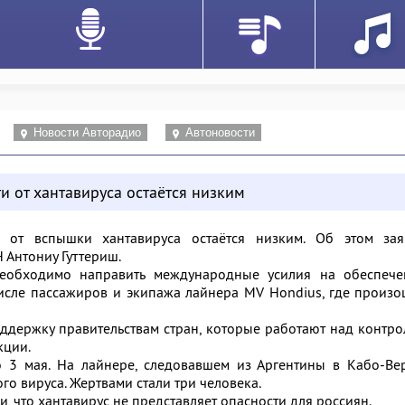
Новости Авторадио
Автоновости
и от хантавируса остаётся низким
 от вспышки хантавируса остаётся низким. Об этом зая
 Антониу Гуттериш.
необходимо направить международные усилия на обеспече
числе пассажиров и экипажа лайнера MV Hondius, где произ
ддержку правительствам стран, которые работают над контр
кции.
о 3 мая. На лайнере, следовавшем из Аргентины в Кабо-Ве
о вируса. Жертвами стали три человека.
, что хантавирус не представляет опасности для россиян.