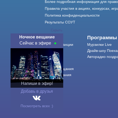
Более подробная информация для прав
Правила участия в акциях, конкурсах, игр
Политика конфиденциальности
Результаты СОУТ
Скрыть
Ночное вещание
О нас
Программы
Сейчас в эфире
О радиостанции
Мурзилки Live
Команда
Драйв-шоу Поеха
Контакты
Авторадио поздр
Реклама
Города вещания
Сетка вещания
История
Напиши в эфир!
Оферта
Добавь в друзья
Посмотреть всех :)