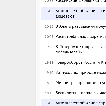
Российские школьники с
20:35
Автоэксперт объяснил, по
🔥
дешевеют
В Анапе разрешения полу
20:16
Роспотребнадзор зарегист
20:05
В Петербурге открылась в
19:26
победителей»
Товарооборот России и Ки
19:22
За мусор на природе можн
19:10
Минцифры предложило уси
18:58
Беспилотник попал в жил
18:45
Автоэксперт объяснил сп
🔥