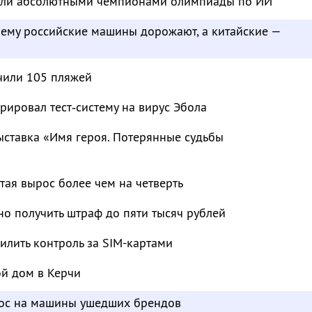
тали абсолютными чемпионами олимпиады по ИИ
чему российские машины дорожают, а китайские —
чили 105 пляжей
рировал тест‑систему на вирус Эбола
ыставка «Имя героя. Потерянные судьбы
тая вырос более чем на четверть
о получить штраф до пяти тысяч рублей
лить контроль за SIM-картами
ой дом в Керчи
рос на машины ушедших брендов