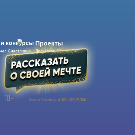
 и конкурсы
Проекты
нег. Счастливый
Дискотека 80-х
Живые концерты
Журнал Авторадио
Авторадио
в смартфоне