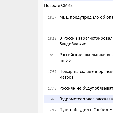
Новости СМИ2
МВД предупредило об опа
18:27
В России зарегистрировал
18:18
Бундибуджио
Российские школьники вн
18:09
по ИИ
Пожар на складе в Брянск
17:57
метров
Россиян не будут обязыва
17:45
Гидрометеоролог рассказа
🔥
Путин обсудил с Совбезом
17:17